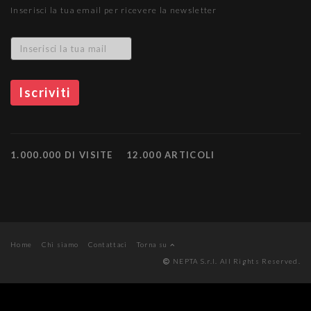
Inserisci la tua email per ricevere la newsletter
1.000.000 DI VISITE
12.000 ARTICOLI
Home
Chi siamo
Contattaci
Torna su
NEPTA S.r.l. All Rights Reserved.