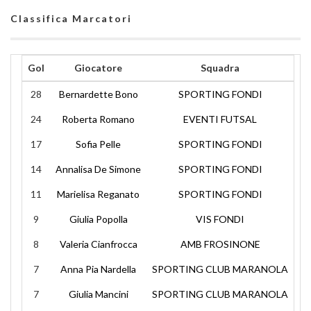
Classifica Marcatori
Gol
Giocatore
Squadra
28
Bernardette Bono
SPORTING FONDI
24
Roberta Romano
EVENTI FUTSAL
17
Sofia Pelle
SPORTING FONDI
14
Annalisa De Simone
SPORTING FONDI
11
Marielisa Reganato
SPORTING FONDI
9
Giulia Popolla
VIS FONDI
8
Valeria Cianfrocca
AMB FROSINONE
7
Anna Pia Nardella
SPORTING CLUB MARANOLA
7
Giulia Mancini
SPORTING CLUB MARANOLA