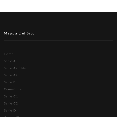
Mappa Del Sito
Home
Serie A
Serie A2 Élite
Serie A2
Serie B
Femminile
Serie C1
Serie C2
Serie D