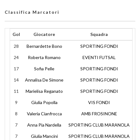
Classifica Marcatori
Gol
Giocatore
Squadra
28
Bernardette Bono
SPORTING FONDI
24
Roberta Romano
EVENTI FUTSAL
17
Sofia Pelle
SPORTING FONDI
14
Annalisa De Simone
SPORTING FONDI
11
Marielisa Reganato
SPORTING FONDI
9
Giulia Popolla
VIS FONDI
8
Valeria Cianfrocca
AMB FROSINONE
7
Anna Pia Nardella
SPORTING CLUB MARANOLA
7
Giulia Mancini
SPORTING CLUB MARANOLA