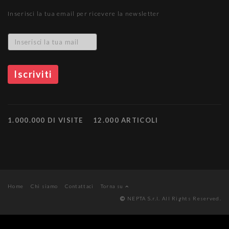
Inserisci la tua email per ricevere la newsletter
1.000.000 DI VISITE
12.000 ARTICOLI
Home
Chi siamo
Contattaci
Torna su
NEPTA S.r.l. All Rights Reserved.