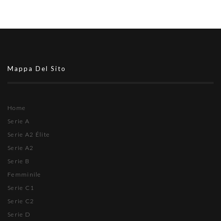
Mappa Del Sito
Home
Serie A
Serie A2 Élite
Serie A2
Serie B
Femminile
Serie C1
Serie C2
Serie D