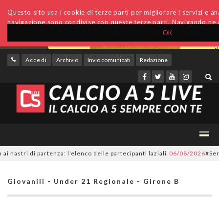
Questo sito usa i cookie di terze parti per migliorare i servizi e anal
navigazione sono condivise con queste terze parti. Navigando ne a
OK
Accedi
Archivio
Invio comunicati
Redazione
ri di partenza: l'elenco delle partecipanti laziali
06/08/2026
#SerieC2F
Giovanili - Under 21 Regionale - Girone B