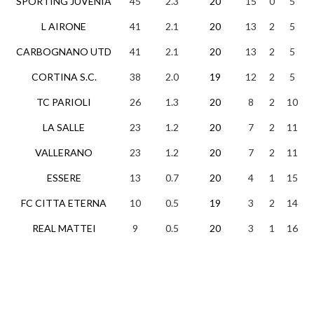
SPORTING JUVENIA
45
2.3
20
15
0
5
L AIRONE
41
2.1
20
13
2
5
CARBOGNANO UTD
41
2.1
20
13
2
5
CORTINA S.C.
38
2.0
19
12
2
5
TC PARIOLI
26
1.3
20
8
2
10
LA SALLE
23
1.2
20
7
2
11
VALLERANO
23
1.2
20
7
2
11
ESSERE
13
0.7
20
4
1
15
FC CITTA ETERNA
10
0.5
19
3
2
14
REAL MATTEI
9
0.5
20
3
1
16