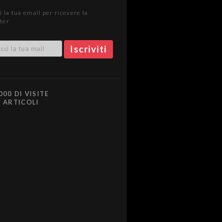
i la tua email per ricevere la
ter
000 DI VISITE
0 ARTICOLI