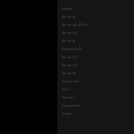
Home
Serie A
Serie A2 Élite
Serie A2
Serie B
Femminile
Serie C1
Serie C2
Serie D
Giovanili
Vari
Tornei
Nazionale
Video