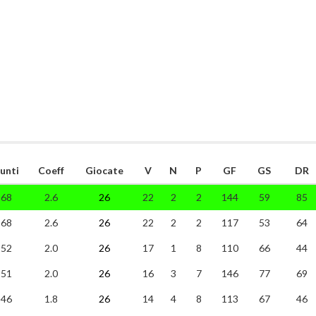
unti
Coeff
Giocate
V
N
P
GF
GS
DR
68
2.6
26
22
2
2
144
59
85
68
2.6
26
22
2
2
117
53
64
52
2.0
26
17
1
8
110
66
44
51
2.0
26
16
3
7
146
77
69
46
1.8
26
14
4
8
113
67
46