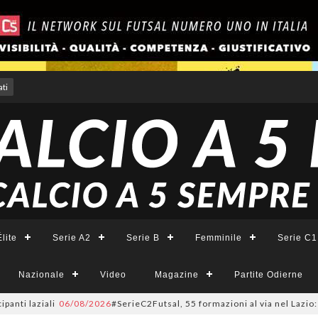
ti
lite
Serie A2
Serie B
Femminile
Serie C1
Nazionale
Video
Magazine
Partite Odierne
laziali
06/08/2026
#SerieC2Futsal, 55 formazioni al via nel Lazio: la lis