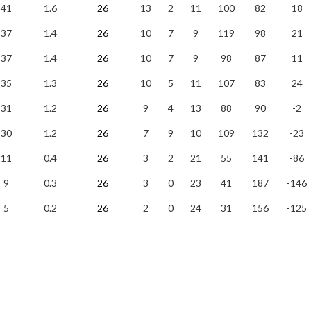
41
1.6
26
13
2
11
100
82
18
37
1.4
26
10
7
9
119
98
21
37
1.4
26
10
7
9
98
87
11
35
1.3
26
10
5
11
107
83
24
31
1.2
26
9
4
13
88
90
-2
30
1.2
26
7
9
10
109
132
-23
11
0.4
26
3
2
21
55
141
-86
9
0.3
26
3
0
23
41
187
-146
5
0.2
26
2
0
24
31
156
-125