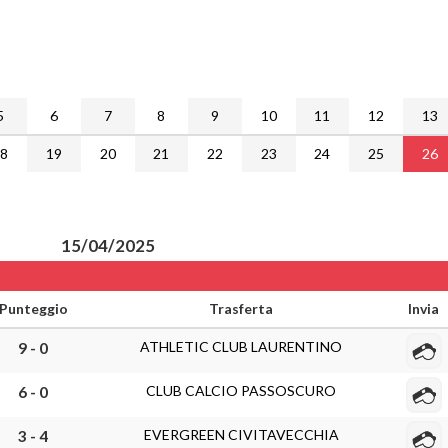
5
6
7
8
9
10
11
12
13
18
19
20
21
22
23
24
25
26
15/04/2025
Punteggio
Trasferta
Invia
ATHLETIC CLUB LAURENTINO
9 - 0
CLUB CALCIO PASSOSCURO
6 - 0
EVERGREEN CIVITAVECCHIA
3 - 4