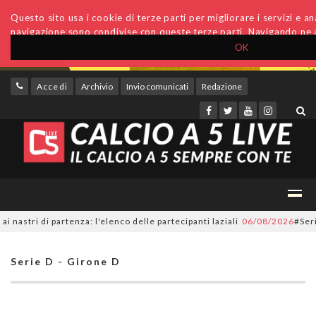
Questo sito usa i cookie di terze parti per migliorare i servizi e anal
navigazione sono condivise con queste terze parti. Navigando ne a
OK
Accedi
Archivio
Invio comunicati
Redazione
ri di partenza: l'elenco delle partecipanti laziali
06/08/2026
#SerieC2F
Serie D - Girone D