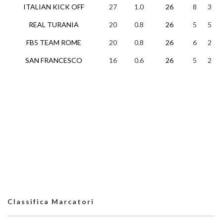
ITALIAN KICK OFF
27
1.0
26
8
3
REAL TURANIA
20
0.8
26
5
5
FB5 TEAM ROME
20
0.8
26
6
2
SAN FRANCESCO
16
0.6
26
5
2
Classifica Marcatori