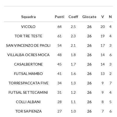
Squadra
Punti
Coeff
Giocate
V
N
VICOLO
64
2.5
26
20
4
TOR TRE TESTE
61
2.3
26
19
4
SAN VINCENZO DE PAOLI
54
2.1
26
17
3
VILLALBA OCRES MOCA
48
1.8
26
14
6
CASALBERTONE
45
1.7
26
14
3
FUTSAL MAMBO
41
1.6
26
13
2
TORRESPACCATA FIVE
34
1.3
26
9
7
FUTSAL SETTECAMINI
31
1.2
26
9
4
COLLI ALBANI
28
1.1
26
8
5
TOR SAPIENZA
27
1.0
26
7
6