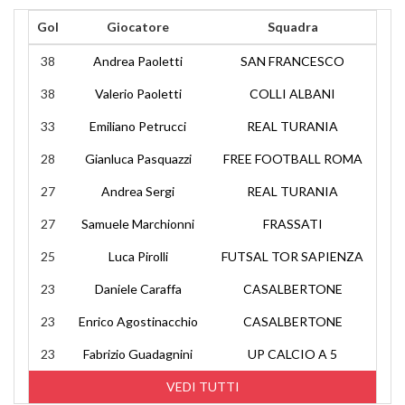
Gol
Giocatore
Squadra
38
Andrea Paoletti
SAN FRANCESCO
38
Valerio Paoletti
COLLI ALBANI
33
Emiliano Petrucci
REAL TURANIA
28
Gianluca Pasquazzi
FREE FOOTBALL ROMA
27
Andrea Sergi
REAL TURANIA
27
Samuele Marchionni
FRASSATI
25
Luca Pirolli
FUTSAL TOR SAPIENZA
23
Daniele Caraffa
CASALBERTONE
23
Enrico Agostinacchio
CASALBERTONE
23
Fabrizio Guadagnini
UP CALCIO A 5
VEDI TUTTI