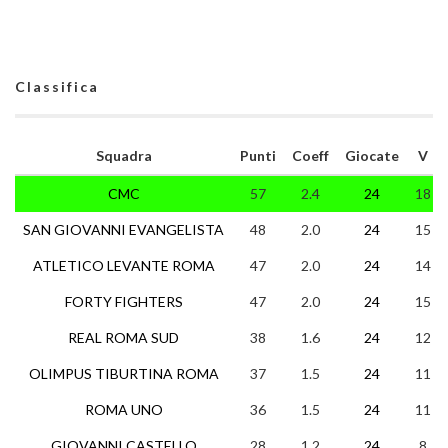
Classifica
Squadra
Punti
Coeff
Giocate
V
CMC
57
2.4
24
18
SAN GIOVANNI EVANGELISTA
48
2.0
24
15
ATLETICO LEVANTE ROMA
47
2.0
24
14
FORTY FIGHTERS
47
2.0
24
15
REAL ROMA SUD
38
1.6
24
12
OLIMPUS TIBURTINA ROMA
37
1.5
24
11
ROMA UNO
36
1.5
24
11
GIOVANNI CASTELLO
28
1.2
24
8