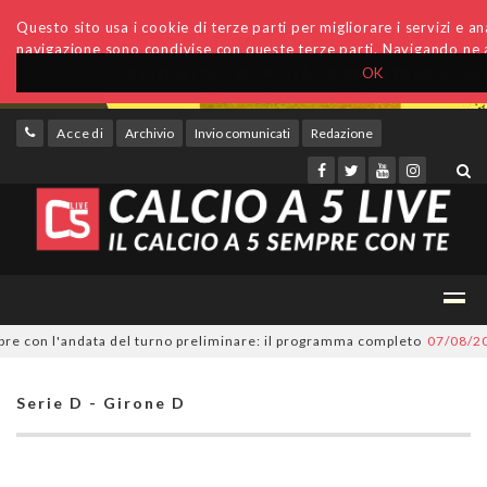
Questo sito usa i cookie di terze parti per migliorare i servizi e anal
navigazione sono condivise con queste terze parti. Navigando ne a
OK
Accedi
Archivio
Invio comunicati
Redazione
con l'andata del turno preliminare: il programma completo
07/08/2026
Se
Serie D - Girone D