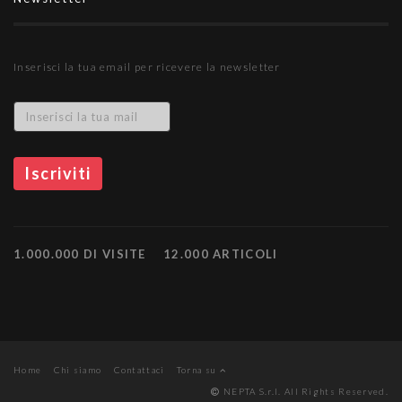
Inserisci la tua email per ricevere la newsletter
1.000.000 DI VISITE
12.000 ARTICOLI
Home
Chi siamo
Contattaci
Torna su
NEPTA S.r.l. All Rights Reserved.