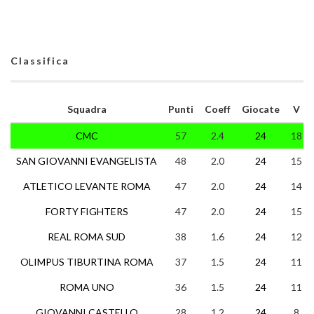
Classifica
Squadra
Punti
Coeff
Giocate
V
CMC
57
2.4
24
18
SAN GIOVANNI EVANGELISTA
48
2.0
24
15
ATLETICO LEVANTE ROMA
47
2.0
24
14
FORTY FIGHTERS
47
2.0
24
15
REAL ROMA SUD
38
1.6
24
12
OLIMPUS TIBURTINA ROMA
37
1.5
24
11
ROMA UNO
36
1.5
24
11
GIOVANNI CASTELLO
28
1.2
24
8