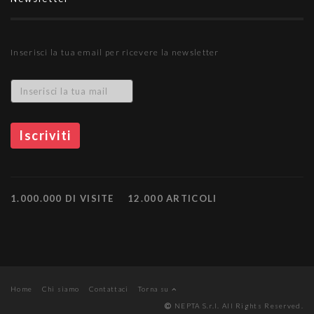
Inserisci la tua email per ricevere la newsletter
1.000.000 DI VISITE
12.000 ARTICOLI
Home
Chi siamo
Contattaci
Torna su
NEPTA S.r.l. All Rights Reserved.