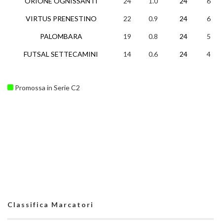
ORIONE OGNISSANTI
24
1.0
24
6
VIRTUS PRENESTINO
22
0.9
24
6
PALOMBARA
19
0.8
24
5
FUTSAL SETTECAMINI
14
0.6
24
4
Promossa in Serie C2
Classifica Marcatori