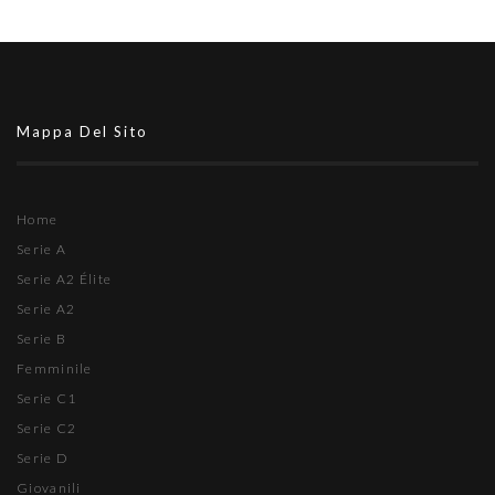
Mappa Del Sito
Home
Serie A
Serie A2 Élite
Serie A2
Serie B
Femminile
Serie C1
Serie C2
Serie D
Giovanili