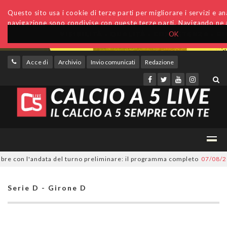
Questo sito usa i cookie di terze parti per migliorare i servizi e anal
navigazione sono condivise con queste terze parti. Navigando ne a
OK
Accedi
Archivio
Invio comunicati
Redazione
 con l'andata del turno preliminare: il programma completo
07/08/2026
S
Serie D - Girone D