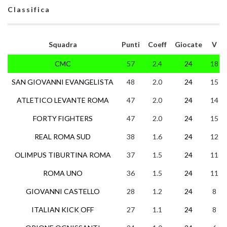
Classifica
Squadra
Punti
Coeff
Giocate
V
CMC
57
2.4
24
18
SAN GIOVANNI EVANGELISTA
48
2.0
24
15
ATLETICO LEVANTE ROMA
47
2.0
24
14
FORTY FIGHTERS
47
2.0
24
15
REAL ROMA SUD
38
1.6
24
12
OLIMPUS TIBURTINA ROMA
37
1.5
24
11
ROMA UNO
36
1.5
24
11
GIOVANNI CASTELLO
28
1.2
24
8
ITALIAN KICK OFF
27
1.1
24
8