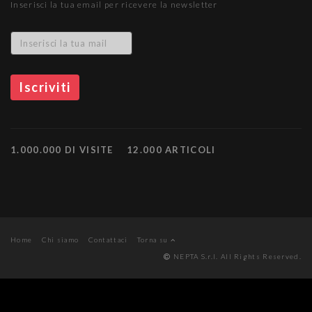
Inserisci la tua email per ricevere la newsletter
1.000.000 DI VISITE
12.000 ARTICOLI
Home
Chi siamo
Contattaci
Torna su
NEPTA S.r.l. All Rights Reserved.