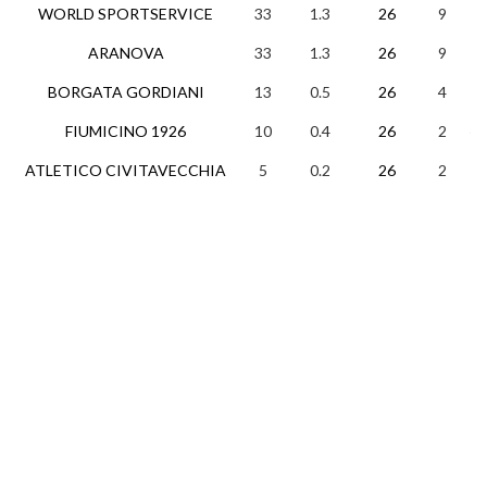
WORLD SPORTSERVICE
33
1.3
26
9
6
ARANOVA
33
1.3
26
9
6
BORGATA GORDIANI
13
0.5
26
4
1
FIUMICINO 1926
10
0.4
26
2
4
ATLETICO CIVITAVECCHIA
5
0.2
26
2
0