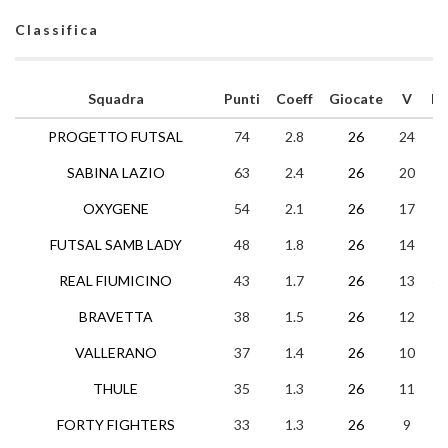
Classifica
Squadra
Punti
Coeff
Giocate
V
N
PROGETTO FUTSAL
74
2.8
26
24
2
SABINA LAZIO
63
2.4
26
20
3
OXYGENE
54
2.1
26
17
3
FUTSAL SAMB LADY
48
1.8
26
14
6
REAL FIUMICINO
43
1.7
26
13
4
BRAVETTA
38
1.5
26
12
2
VALLERANO
37
1.4
26
10
7
THULE
35
1.3
26
11
2
FORTY FIGHTERS
33
1.3
26
9
6