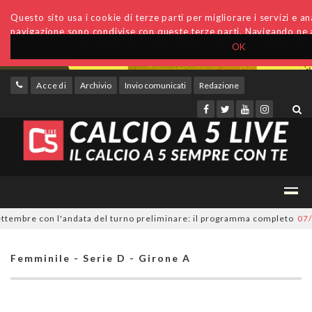
Questo sito usa i cookie di terze parti per migliorare i servizi e anal
navigazione sono condivise con queste terze parti. Navigando ne a
OK
Accedi
Archivio
Invio comunicati
Redazione
embre con l'andata del turno preliminare: il programma completo
07/08/
Femminile - Serie D - Girone A