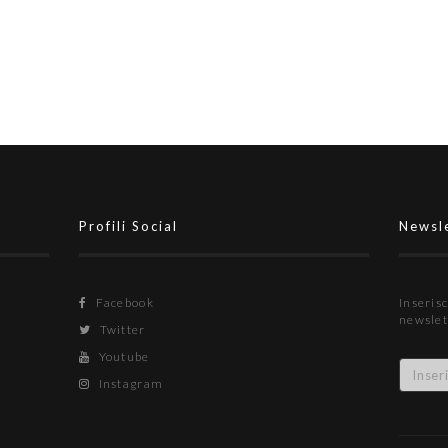
Profili Social
Newsl
Facebook
Inserisc
newslet
Twitter
Youtube
Instagram