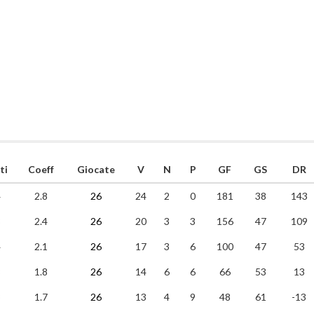
ti
Coeff
Giocate
V
N
P
GF
GS
DR
4
2.8
26
24
2
0
181
38
143
3
2.4
26
20
3
3
156
47
109
4
2.1
26
17
3
6
100
47
53
8
1.8
26
14
6
6
66
53
13
3
1.7
26
13
4
9
48
61
-13