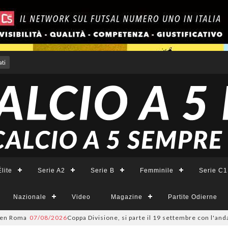
ti
lite
Serie A2
Serie B
Femminile
Serie C1
Nazionale
Video
Magazine
Partite Odierne
oma
07/08/2026
Coppa Divisione, si parte il 19 settembre con l'andata d