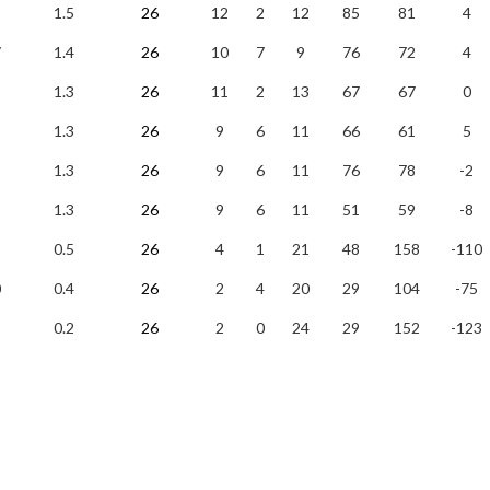
8
1.5
26
12
2
12
85
81
4
7
1.4
26
10
7
9
76
72
4
5
1.3
26
11
2
13
67
67
0
3
1.3
26
9
6
11
66
61
5
3
1.3
26
9
6
11
76
78
-2
3
1.3
26
9
6
11
51
59
-8
3
0.5
26
4
1
21
48
158
-110
0
0.4
26
2
4
20
29
104
-75
0.2
26
2
0
24
29
152
-123