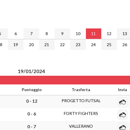
5
6
7
8
9
10
11
12
13
18
19
20
21
22
23
24
25
26
19/01/2024
Punteggio
Trasferta
Invia
PROGETTO FUTSAL
0 - 12
FORTY FIGHTERS
0 - 6
VALLERANO
0 - 7