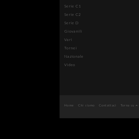
Serie C1
Serie C2
Serie D
Giovanili
Vari
Tornei
Nazionale
Video
Home
Chi siamo
Contattaci
Torna su