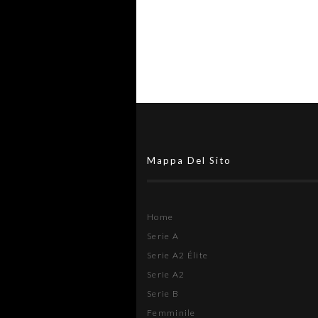
Mappa Del Sito
Home
Serie A
Serie A2 Élite
Serie A2
Serie B
Femminile