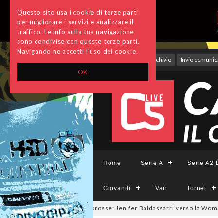
Questo sito usa i cookie di terze parti
per migliorare i servizi e analizzare il
traffico. Le info sulla tua navigazione
sono condivise con queste terze parti.
Navigando ne accetti l'uso dei cookie.
Accedi
Archivio
Invio comunica
OK
Home
Serie A
Serie A2 É
Giovanili
Vari
Tornei
tsalmercato a tinte giallorosse: Jenifer Baldassarri verso la Women R