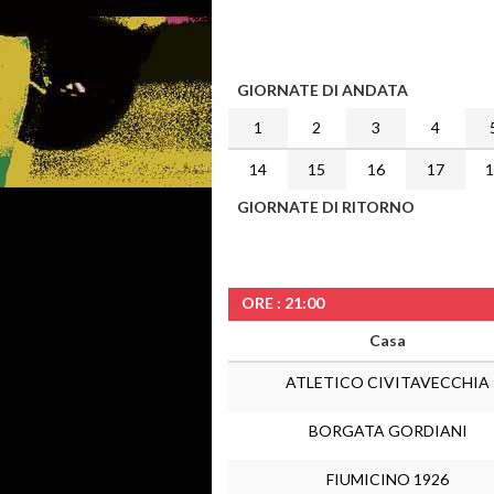
GIORNATE DI ANDATA
1
2
3
4
14
15
16
17
GIORNATE DI RITORNO
ORE : 21:00
Casa
ATLETICO CIVITAVECCHIA
BORGATA GORDIANI
FIUMICINO 1926