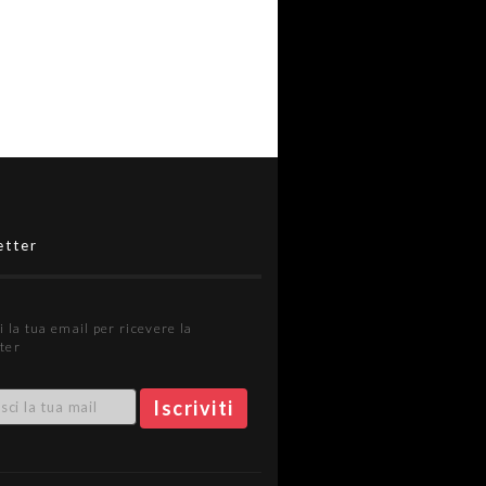
etter
i la tua email per ricevere la
ter