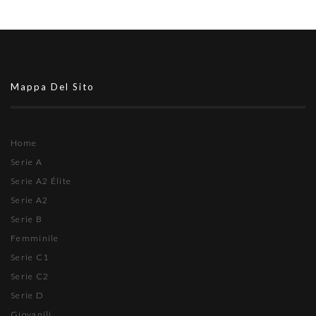
Mappa Del Sito
Home
Serie A
Serie A2 Élite
Serie A2
Serie B
Femminile
Serie C1
Serie C2
Serie D
Giovanili