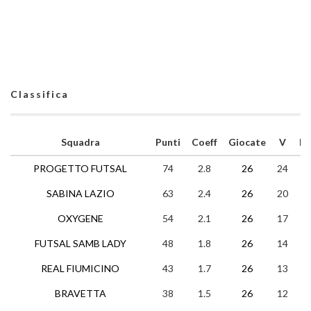
Classifica
Squadra
Punti
Coeff
Giocate
V
N
PROGETTO FUTSAL
74
2.8
26
24
2
SABINA LAZIO
63
2.4
26
20
3
OXYGENE
54
2.1
26
17
3
FUTSAL SAMB LADY
48
1.8
26
14
6
REAL FIUMICINO
43
1.7
26
13
4
BRAVETTA
38
1.5
26
12
2