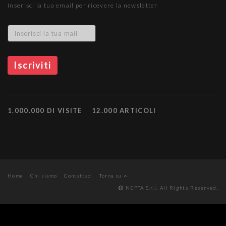
Inserisci la tua email per ricevere la newsletter
1.000.000 DI VISITE
12.000 ARTICOLI
Home
Chi siamo
Contattaci
Torna su
NEPTA S.r.l. All Rights Reserved.