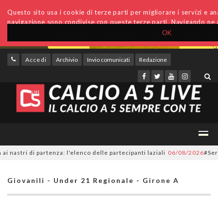
Questo sito usa i cookie di terze parti per migliorare i servizi e anal
navigazione sono condivise con queste terze parti. Navigando ne a
OK
Accedi
Archivio
Invio comunicati
Redazione
ri di partenza: l'elenco delle partecipanti laziali
06/08/2026
#SerieC2Fu
Giovanili - Under 21 Regionale - Girone A