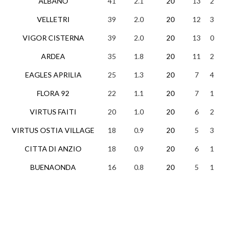
ALBANO
41
2.1
20
13
2
5
VELLETRI
39
2.0
20
12
3
5
VIGOR CISTERNA
39
2.0
20
13
0
7
ARDEA
35
1.8
20
11
2
7
EAGLES APRILIA
25
1.3
20
7
4
9
FLORA 92
22
1.1
20
7
1
1
VIRTUS FAITI
20
1.0
20
6
2
1
VIRTUS OSTIA VILLAGE
18
0.9
20
5
3
1
CITTA DI ANZIO
18
0.9
20
6
1
1
BUENAONDA
16
0.8
20
5
1
1