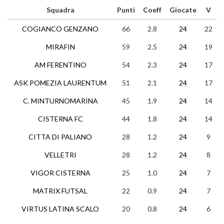
Squadra
Punti
Coeff
Giocate
V
COGIANCO GENZANO
66
2.8
24
22
MIRAFIN
59
2.5
24
19
AM FERENTINO
54
2.3
24
17
ASK POMEZIA LAURENTUM
51
2.1
24
17
C. MINTURNOMARINA
45
1.9
24
14
CISTERNA FC
44
1.8
24
14
CITTA DI PALIANO
28
1.2
24
9
VELLETRI
28
1.2
24
8
VIGOR CISTERNA
25
1.0
24
7
MATRIX FUTSAL
22
0.9
24
7
VIRTUS LATINA SCALO
20
0.8
24
6