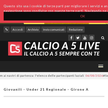
Questo sito usa i cookie di terze parti per migliorare i servizi e anal
navigazione sono condivise con queste terze parti. Navigando ne a
OK
Accedi
Archivio
Invio comunicati
Redazione
tri di partenza: l'elenco delle partecipanti laziali
06/08/2026
#SerieC2
Giovanili - Under 21 Regionale - Girone A