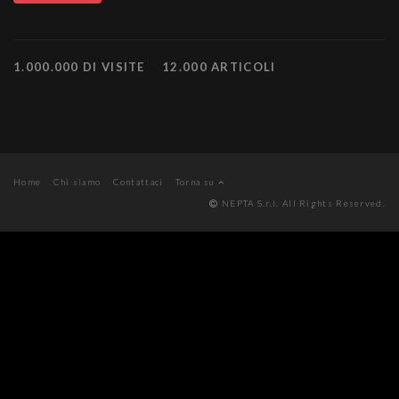
1.000.000 DI VISITE
12.000 ARTICOLI
Home
Chi siamo
Contattaci
Torna su
NEPTA S.r.l. All Rights Reserved.