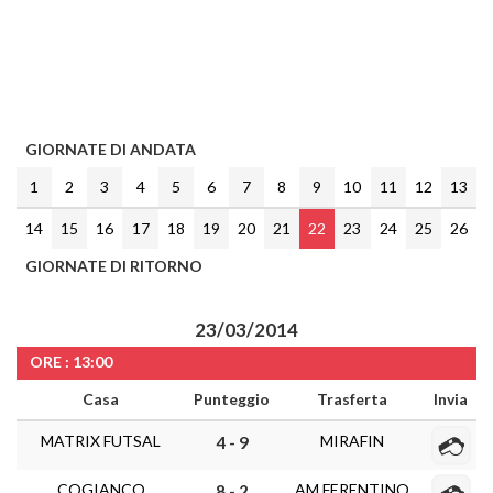
GIORNATE DI ANDATA
1
2
3
4
5
6
7
8
9
10
11
12
13
14
15
16
17
18
19
20
21
22
23
24
25
26
GIORNATE DI RITORNO
23/03/2014
ORE : 13:00
Casa
Punteggio
Trasferta
Invia
MATRIX FUTSAL
MIRAFIN
4 - 9
COGIANCO
AM FERENTINO
8 - 2