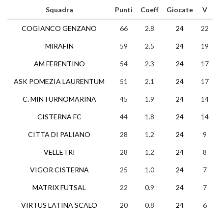
Squadra
Punti
Coeff
Giocate
V
COGIANCO GENZANO
66
2.8
24
22
MIRAFIN
59
2.5
24
19
AM FERENTINO
54
2.3
24
17
ASK POMEZIA LAURENTUM
51
2.1
24
17
C. MINTURNOMARINA
45
1.9
24
14
CISTERNA FC
44
1.8
24
14
CITTA DI PALIANO
28
1.2
24
9
VELLETRI
28
1.2
24
8
VIGOR CISTERNA
25
1.0
24
7
MATRIX FUTSAL
22
0.9
24
7
VIRTUS LATINA SCALO
20
0.8
24
6