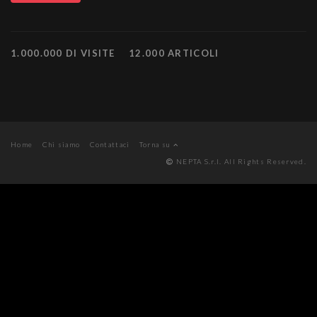
1.000.000 DI VISITE
12.000 ARTICOLI
Home
Chi siamo
Contattaci
Torna su
NEPTA S.r.l. All Rights Reserved.