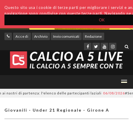
Questo sito usa i cookie di terze parti per migliorare i servizi e anal
navigazione sono condivise con queste terze parti. Navigando ne a
OK
Accedi
Archivio
Invio comunicati
Redazione
ri di partenza: l'elenco delle partecipanti laziali
06/08/2026
#SerieC2Fu
Giovanili - Under 21 Regionale - Girone A