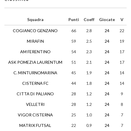
Squadra
Punti
Coeff
Giocate
V
COGIANCO GENZANO
66
2.8
24
22
MIRAFIN
59
2.5
24
19
AM FERENTINO
54
2.3
24
17
ASK POMEZIA LAURENTUM
51
2.1
24
17
C. MINTURNOMARINA
45
1.9
24
14
CISTERNA FC
44
1.8
24
14
CITTA DI PALIANO
28
1.2
24
9
VELLETRI
28
1.2
24
8
VIGOR CISTERNA
25
1.0
24
7
MATRIX FUTSAL
22
0.9
24
7