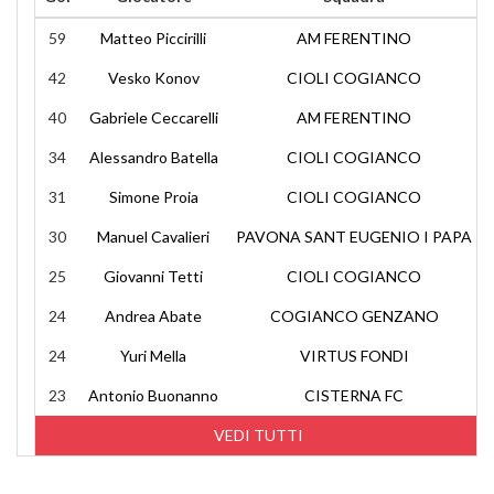
59
Matteo Piccirilli
AM FERENTINO
42
Vesko Konov
CIOLI COGIANCO
40
Gabriele Ceccarelli
AM FERENTINO
34
Alessandro Batella
CIOLI COGIANCO
31
Simone Proia
CIOLI COGIANCO
30
Manuel Cavalieri
PAVONA SANT EUGENIO I PAPA
25
Giovanni Tetti
CIOLI COGIANCO
24
Andrea Abate
COGIANCO GENZANO
24
Yuri Mella
VIRTUS FONDI
23
Antonio Buonanno
CISTERNA FC
VEDI TUTTI