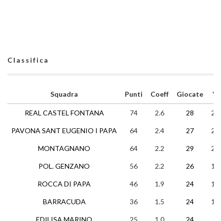
Classifica
Squadra
Punti
Coeff
Giocate
V
REAL CASTEL FONTANA
74
2.6
28
24
PAVONA SANT EUGENIO I PAPA
64
2.4
27
20
MONTAGNANO
64
2.2
29
20
POL. GENZANO
56
2.2
26
17
ROCCA DI PAPA
46
1.9
24
15
BARRACUDA
36
1.5
24
11
EDILISA MARINO
25
1.0
24
7