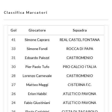
Classifica Marcatori
Gol
Giocatore
Squadra
41
Simone Capraro
REAL CASTEL FONTANA
33
Simone Fondi
ROCCA DI PAPA
31
Edoardo Palozzi
CASTROMENIO
30
Pier Paolo Tufo
PRO CALCIO ITALIA
28
Lorenzo Carnevale
CASTROMENIO
27
Matteo Maggi
CISTERNA F.C.
26
Erion Habibi
ATLETICO PAVONA
24
Fabio Giustiniani
ATLETICO PAVONA
24
Flavio Cotichini
CITTA DI ZAGAROLO