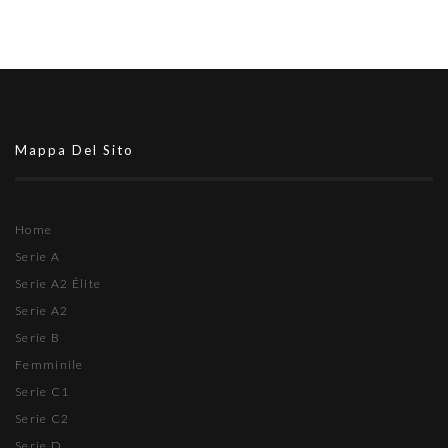
Mappa Del Sito
Home
Serie A
Serie A2 Élite
Serie A2
Serie B
Femminile
Serie C1
Serie C2
Serie D