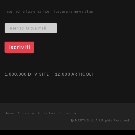
Inserisci la tua email per ricevere la newsletter
1.000.000 DI VISITE
12.000 ARTICOLI
Home
Chi siamo
Contattaci
Torna su
NEPTA S.r.l. All Rights Reserved.