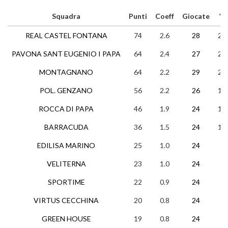
Squadra
Punti
Coeff
Giocate
V
REAL CASTEL FONTANA
74
2.6
28
24
PAVONA SANT EUGENIO I PAPA
64
2.4
27
20
MONTAGNANO
64
2.2
29
20
POL. GENZANO
56
2.2
26
17
ROCCA DI PAPA
46
1.9
24
15
BARRACUDA
36
1.5
24
11
EDILISA MARINO
25
1.0
24
7
VELITERNA
23
1.0
24
7
SPORTIME
22
0.9
24
7
VIRTUS CECCHINA
20
0.8
24
5
GREEN HOUSE
19
0.8
24
5