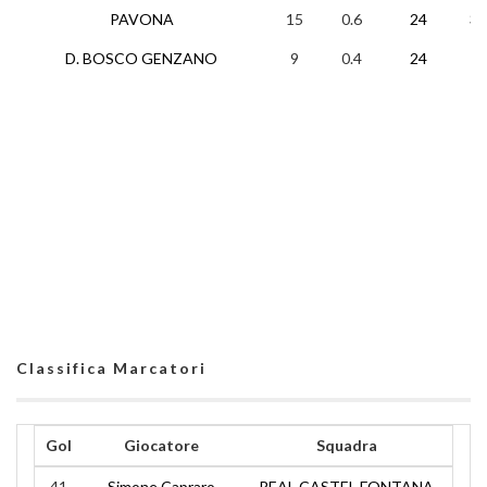
PAVONA
15
0.6
24
3
D. BOSCO GENZANO
9
0.4
24
1
Classifica Marcatori
Gol
Giocatore
Squadra
41
Simone Capraro
REAL CASTEL FONTANA