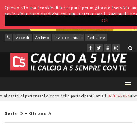
Questo sito usa i cookie di terze parti per migliorare i servizi e anal
navigazione sono condivise con queste terze parti. Navigando ne a
OK
Accedi
Archivio
Invio comunicati
Redazione
tri di partenza: l'elenco delle partecipanti laziali
06/08/2026
#SerieC2F
Serie D - Girone A