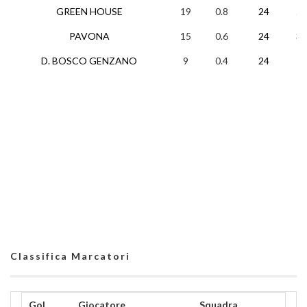
GREEN HOUSE
19
0.8
24
5
PAVONA
15
0.6
24
3
D. BOSCO GENZANO
9
0.4
24
1
Classifica Marcatori
Gol
Giocatore
Squadra