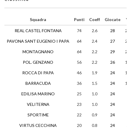
Squadra
Punti
Coeff
Giocate
V
REAL CASTEL FONTANA
74
2.6
28
24
PAVONA SANT EUGENIO I PAPA
64
2.4
27
20
MONTAGNANO
64
2.2
29
20
POL. GENZANO
56
2.2
26
17
ROCCA DI PAPA
46
1.9
24
15
BARRACUDA
36
1.5
24
11
EDILISA MARINO
25
1.0
24
7
VELITERNA
23
1.0
24
7
SPORTIME
22
0.9
24
7
VIRTUS CECCHINA
20
0.8
24
5