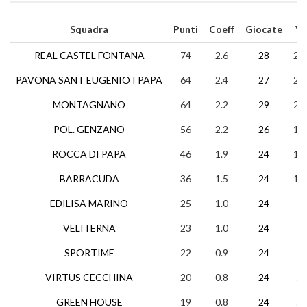
Squadra
Punti
Coeff
Giocate
V
REAL CASTEL FONTANA
74
2.6
28
24
PAVONA SANT EUGENIO I PAPA
64
2.4
27
20
MONTAGNANO
64
2.2
29
20
POL. GENZANO
56
2.2
26
17
ROCCA DI PAPA
46
1.9
24
15
BARRACUDA
36
1.5
24
11
EDILISA MARINO
25
1.0
24
7
VELITERNA
23
1.0
24
7
SPORTIME
22
0.9
24
7
VIRTUS CECCHINA
20
0.8
24
5
GREEN HOUSE
19
0.8
24
5