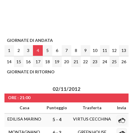
GIORNATE DI ANDATA
1
2
3
4
5
6
7
8
9
10
11
12
13
14
15
16
17
18
19
20
21
22
23
24
25
26
GIORNATE DI RITORNO
02/11/2012
ORE : 21:00
Casa
Punteggio
Trasferta
Invia
EDILISA MARINO
VIRTUS CECCHINA
5 - 4
MONTAGNANO
GREEN HOUSE
6 - 3