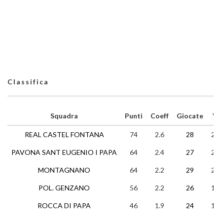
Classifica
Squadra
Punti
Coeff
Giocate
V
REAL CASTEL FONTANA
74
2.6
28
24
PAVONA SANT EUGENIO I PAPA
64
2.4
27
20
MONTAGNANO
64
2.2
29
20
POL. GENZANO
56
2.2
26
17
ROCCA DI PAPA
46
1.9
24
15