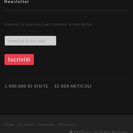
Newsletter
Inserisci la tua email per ricevere la newsletter
1.000.000 DI VISITE
12.000 ARTICOLI
Home
Chi siamo
Contattaci
Torna su
NEPTA S.r.l. All Rights Reserved.