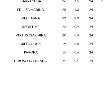
BARRACUDA
36
1.5
24
11
EDILISA MARINO
25
1.0
24
7
VELITERNA
23
1.0
24
7
SPORTIME
22
0.9
24
7
VIRTUS CECCHINA
20
0.8
24
5
GREEN HOUSE
19
0.8
24
5
PAVONA
15
0.6
24
3
D. BOSCO GENZANO
9
0.4
24
1