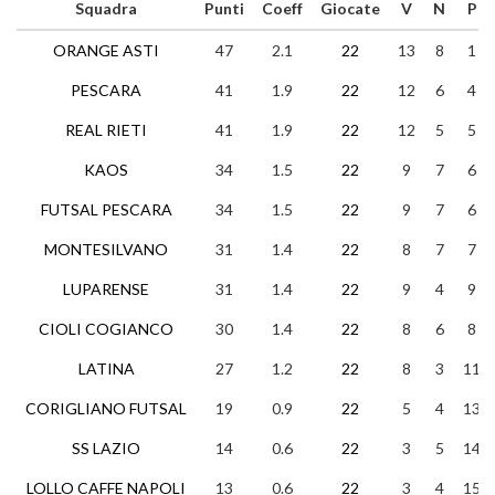
Squadra
Punti
Coeff
Giocate
V
N
P
ORANGE ASTI
47
2.1
22
13
8
1
PESCARA
41
1.9
22
12
6
4
REAL RIETI
41
1.9
22
12
5
5
KAOS
34
1.5
22
9
7
6
FUTSAL PESCARA
34
1.5
22
9
7
6
MONTESILVANO
31
1.4
22
8
7
7
LUPARENSE
31
1.4
22
9
4
9
CIOLI COGIANCO
30
1.4
22
8
6
8
LATINA
27
1.2
22
8
3
11
CORIGLIANO FUTSAL
19
0.9
22
5
4
13
SS LAZIO
14
0.6
22
3
5
14
LOLLO CAFFE NAPOLI
13
0.6
22
3
4
15