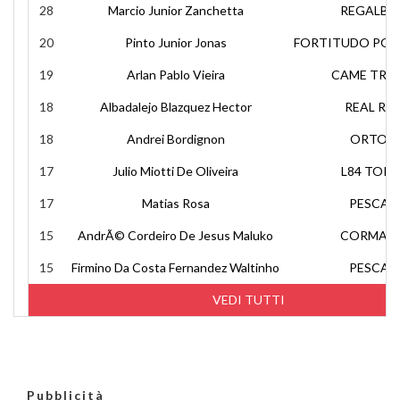
28
Marcio Junior Zanchetta
REGALBU
20
Pinto Junior Jonas
FORTITUDO POM
19
Arlan Pablo Vieira
CAME TRE
18
Albadalejo Blazquez Hector
REAL RIE
18
Andrei Bordignon
ORTON
17
Julio Miotti De Oliveira
L84 TORI
17
Matias Rosa
PESCAR
15
AndrÃ© Cordeiro De Jesus Maluko
CORMAR 
15
Firmino Da Costa Fernandez Waltinho
PESCAR
VEDI TUTTI
Pubblicità