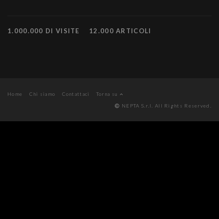
1.000.000 DI VISITE
12.000 ARTICOLI
Home
Chi siamo
Contattaci
Torna su
NEPTA S.r.l. All Rights Reserved.