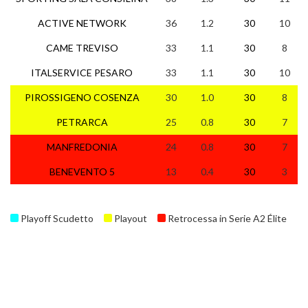
ACTIVE NETWORK
36
1.2
30
10
CAME TREVISO
33
1.1
30
8
ITALSERVICE PESARO
33
1.1
30
10
PIROSSIGENO COSENZA
30
1.0
30
8
PETRARCA
25
0.8
30
7
MANFREDONIA
24
0.8
30
7
BENEVENTO 5
13
0.4
30
3
Playoff Scudetto
Playout
Retrocessa in Serie A2 Élite