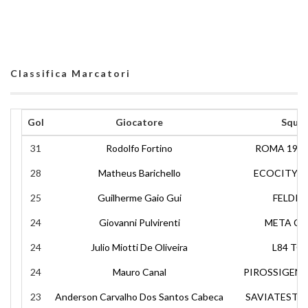
Classifica Marcatori
Gol
Giocatore
Squa
31
Rodolfo Fortino
ROMA 1927
28
Matheus Barichello
ECOCITY 
25
Guilherme Gaio Gui
FELDI 
24
Giovanni Pulvirenti
META CA
24
Julio Miotti De Oliveira
L84 TO
24
Mauro Canal
PIROSSIGEN
23
Anderson Carvalho Dos Santos Cabeca
SAVIATESTA