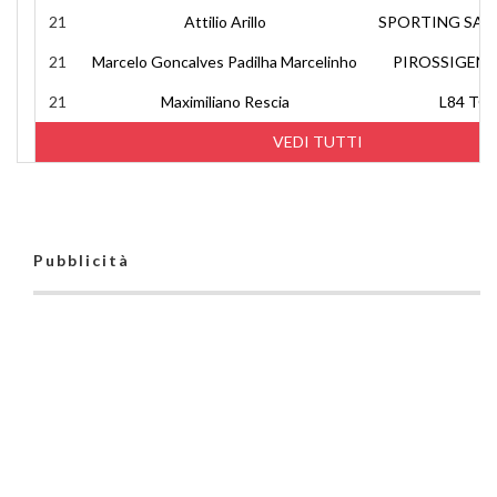
21
Attilio Arillo
SPORTING SAL
21
Marcelo Goncalves Padilha Marcelinho
PIROSSIGEN
21
Maximiliano Rescia
L84 TO
VEDI TUTTI
Pubblicità