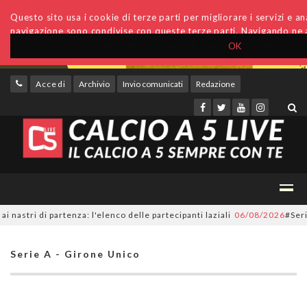
Questo sito usa i cookie di terze parti per migliorare i servizi e anal
navigazione sono condivise con queste terze parti. Navigando ne a
OK
Accedi
Archivio
Invio comunicati
Redazione
ri di partenza: l'elenco delle partecipanti laziali
06/08/2026
#SerieC2Fu
Serie A - Girone Unico