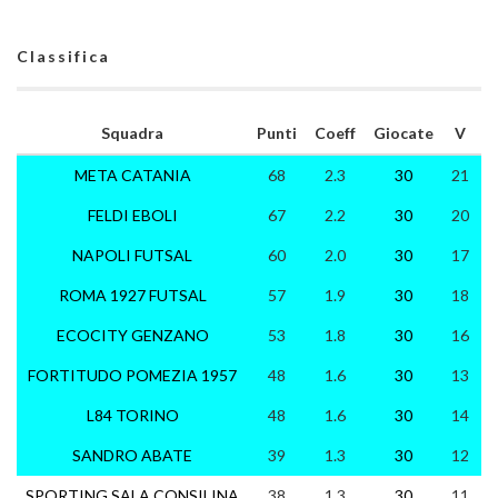
Classifica
Squadra
Punti
Coeff
Giocate
V
META CATANIA
68
2.3
30
21
FELDI EBOLI
67
2.2
30
20
NAPOLI FUTSAL
60
2.0
30
17
ROMA 1927 FUTSAL
57
1.9
30
18
ECOCITY GENZANO
53
1.8
30
16
FORTITUDO POMEZIA 1957
48
1.6
30
13
1
L84 TORINO
48
1.6
30
14
SANDRO ABATE
39
1.3
30
12
SPORTING SALA CONSILINA
38
1.3
30
11