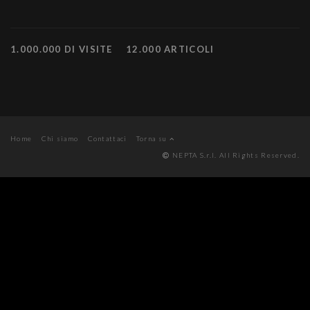
1.000.000 DI VISITE
12.000 ARTICOLI
Home
Chi siamo
Contattaci
Torna su
NEPTA S.r.l. All Rights Reserved.