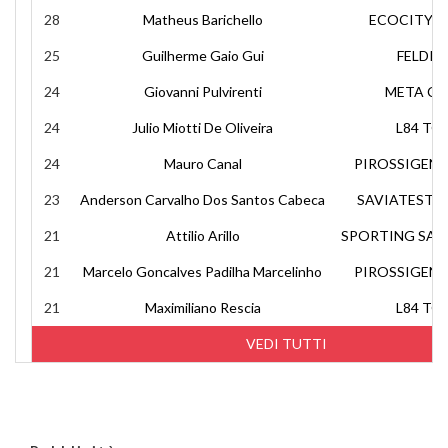
28
Matheus Barichello
ECOCITY 
25
Guilherme Gaio Gui
FELDI 
24
Giovanni Pulvirenti
META CA
24
Julio Miotti De Oliveira
L84 TO
24
Mauro Canal
PIROSSIGEN
23
Anderson Carvalho Dos Santos Cabeca
SAVIATESTA
21
Attilio Arillo
SPORTING SAL
21
Marcelo Goncalves Padilha Marcelinho
PIROSSIGEN
21
Maximiliano Rescia
L84 TO
VEDI TUTTI