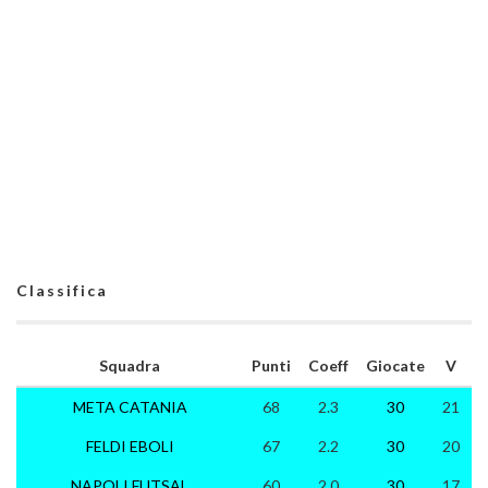
Classifica
Squadra
Punti
Coeff
Giocate
V
META CATANIA
68
2.3
30
21
FELDI EBOLI
67
2.2
30
20
NAPOLI FUTSAL
60
2.0
30
17