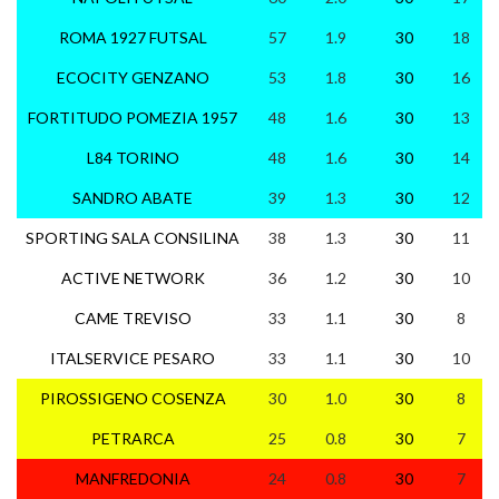
ROMA 1927 FUTSAL
57
1.9
30
18
ECOCITY GENZANO
53
1.8
30
16
FORTITUDO POMEZIA 1957
48
1.6
30
13
1
L84 TORINO
48
1.6
30
14
SANDRO ABATE
39
1.3
30
12
SPORTING SALA CONSILINA
38
1.3
30
11
ACTIVE NETWORK
36
1.2
30
10
CAME TREVISO
33
1.1
30
8
ITALSERVICE PESARO
33
1.1
30
10
PIROSSIGENO COSENZA
30
1.0
30
8
PETRARCA
25
0.8
30
7
MANFREDONIA
24
0.8
30
7