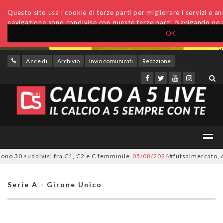
Questo sito usa i cookie di terze parti per migliorare i servizi e anal
navigazione sono condivise con queste terze parti. Navigando ne a
OK
Accedi
Archivio
Invio comunicati
Redazione
30 suddivisi fra C1, C2 e C femminile
05/08/2026
#futsalmercato, ora è u
Serie A - Girone Unico