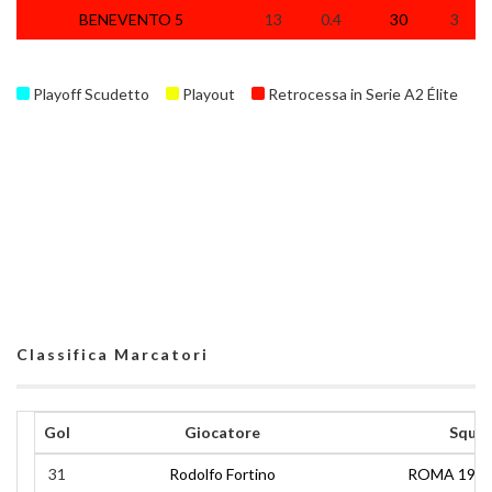
BENEVENTO 5
13
0.4
30
3
Playoff Scudetto
Playout
Retrocessa in Serie A2 Élite
Classifica Marcatori
Gol
Giocatore
Squa
31
Rodolfo Fortino
ROMA 1927