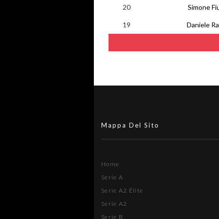
20
Simone Fi
19
Daniele Ras
Mappa Del Sito
Home
Serie A
Serie A2 Élite
Serie A2
Serie B