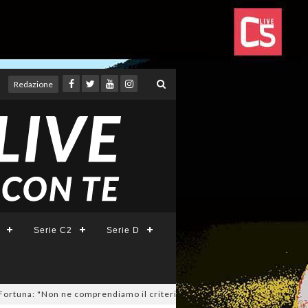
Redazione
Serie C2
Serie D
: "Non ne comprendiamo il criterio". E c'è l'ipotesi rinuncia!
04/08/202