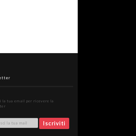
etter
i la tua email per ricevere la
ter