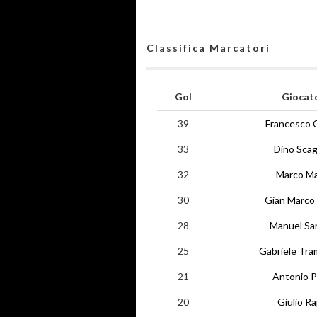
Classifica Marcatori
Gol
Giocat
39
Francesco 
33
Dino Scag
32
Marco Maz
30
Gian Marco 
28
Manuel Sa
25
Gabriele Tra
21
Antonio P
20
Giulio R