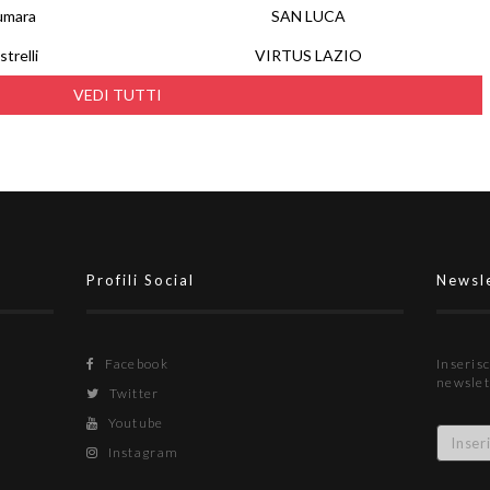
umara
SAN LUCA
trelli
VIRTUS LAZIO
VEDI TUTTI
Profili Social
Newsl
Facebook
Inserisc
newslet
Twitter
Youtube
Instagram