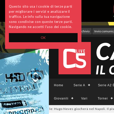
Questo sito usa i cookie di terze parti
per migliorare i servizi e analizzare il
traffico. Le info sulla tua navigazione
sono condivise con queste terze parti.
Navigando ne accetti l'uso dei cookie.
Accedi
Archivio
Invio comunica
OK
Home
Serie A
Serie A2 É
Giovanili
Vari
Tornei
salmercato, ora è ufficiale: Hugo Neves giocherà nel Napoli. Il pivot arri