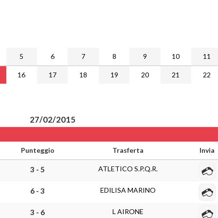
5
6
7
8
9
10
11
16
17
18
19
20
21
22
27/02/2015
Punteggio
Trasferta
Invia
ATLETICO S.P.Q.R.
3 - 5
EDILISA MARINO
6 - 3
L AIRONE
3 - 6