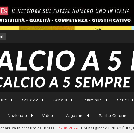
ti
lite
Serie A2
Serie B
Femminile
Serie C1
Nazionale
Video
Magazine
Partite Odierne
va in prestito dal Braga
05/08/2026
CDM nel girone B di A2 Élite, Fortuna