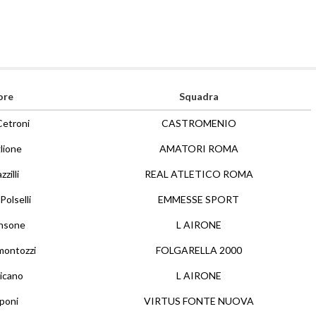
ore
Squadra
Cetroni
CASTROMENIO
lione
AMATORI ROMA
zilli
REAL ATLETICO ROMA
Polselli
EMMESSE SPORT
nsone
L AIRONE
montozzi
FOLGARELLA 2000
icano
L AIRONE
aponi
VIRTUS FONTE NUOVA