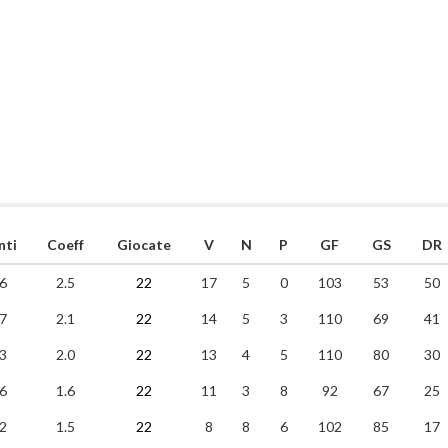
nti
Coeff
Giocate
V
N
P
GF
GS
DR
6
2.5
22
17
5
0
103
53
50
7
2.1
22
14
5
3
110
69
41
3
2.0
22
13
4
5
110
80
30
6
1.6
22
11
3
8
92
67
25
2
1.5
22
8
8
6
102
85
17