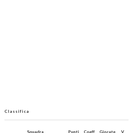
Classifica
Squadra
Punti
Coeff
Giocate
V
N