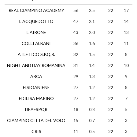
REAL CIAMPINO ACADEMY
56
2.5
22
17
5
L ACQUEDOTTO
47
2.1
22
14
5
L AIRONE
43
2.0
22
13
4
COLLI ALBANI
36
1.6
22
11
3
ATLETICO S.P.Q.R.
32
1.5
22
8
8
NIGHT AND DAY ROMANINA
31
1.4
22
10
1
ARCA
29
1.3
22
9
2
FISIOANIENE
27
1.2
22
8
3
EDILISA MARINO
27
1.2
22
7
6
DEAFSPQR
18
0.8
22
5
3
CIAMPINO CITTA DEL VOLO
15
0.7
22
3
6
CRIS
11
0.5
22
3
2