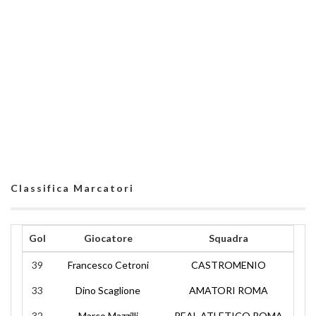
Classifica Marcatori
Gol
Giocatore
Squadra
39
Francesco Cetroni
CASTROMENIO
33
Dino Scaglione
AMATORI ROMA
32
Marco Mazzilli
REAL ATLETICO ROMA