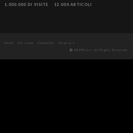
1.000.000 DI VISITE
12.000 ARTICOLI
Home
Chi siamo
Contattaci
Torna su
NEPTA S.r.l. All Rights Reserved.