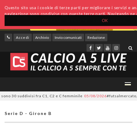
Questo sito usa i cookie di terze parti per migliorare i servizi e anal
navigazione sono condivise con queste terze parti. Navigando ne a
OK
Accedi
Archivio
Invio comunicati
Redazione
o 30 suddivisi fra C1, C2 e C femminile
05/08/2026
#futsalmercato, ora è 
Serie D - Girone B