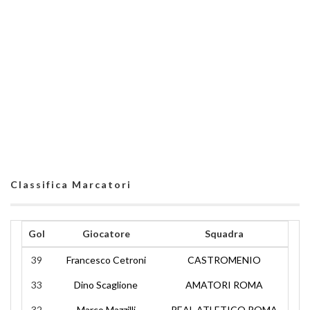
Classifica Marcatori
Gol
Giocatore
Squadra
39
Francesco Cetroni
CASTROMENIO
33
Dino Scaglione
AMATORI ROMA
32
Marco Mazzilli
REAL ATLETICO ROMA