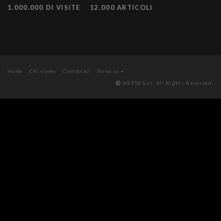
1.000.000 DI VISITE
12.000 ARTICOLI
Home
Chi siamo
Contattaci
Torna su
NEPTA S.r.l. All Rights Reserved.