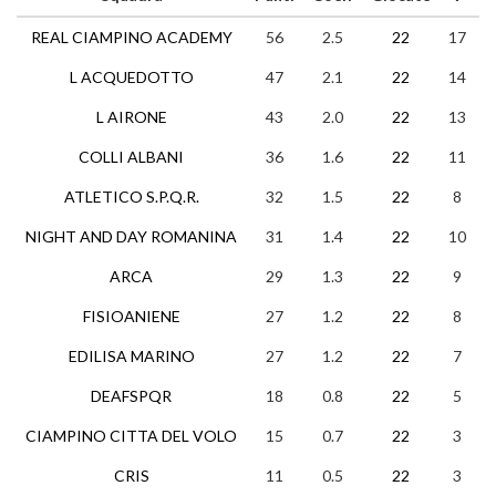
REAL CIAMPINO ACADEMY
56
2.5
22
17
5
L ACQUEDOTTO
47
2.1
22
14
5
L AIRONE
43
2.0
22
13
4
COLLI ALBANI
36
1.6
22
11
3
ATLETICO S.P.Q.R.
32
1.5
22
8
8
NIGHT AND DAY ROMANINA
31
1.4
22
10
1
ARCA
29
1.3
22
9
2
FISIOANIENE
27
1.2
22
8
3
EDILISA MARINO
27
1.2
22
7
6
DEAFSPQR
18
0.8
22
5
3
CIAMPINO CITTA DEL VOLO
15
0.7
22
3
6
CRIS
11
0.5
22
3
2