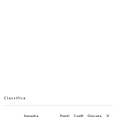
Classifica
Squadra
Punti
Coeff
Giocate
V
N