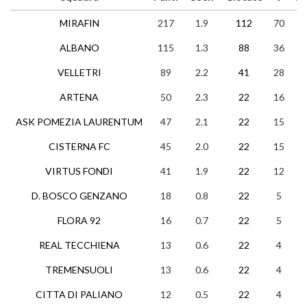
MIRAFIN
217
1.9
112
70
7
ALBANO
115
1.3
88
36
7
VELLETRI
89
2.2
41
28
5
ARTENA
50
2.3
22
16
2
ASK POMEZIA LAURENTUM
47
2.1
22
15
2
CISTERNA FC
45
2.0
22
15
0
VIRTUS FONDI
41
1.9
22
12
5
D. BOSCO GENZANO
18
0.8
22
5
3
FLORA 92
16
0.7
22
5
1
REAL TECCHIENA
13
0.6
22
4
1
TREMENSUOLI
13
0.6
22
4
1
CITTA DI PALIANO
12
0.5
22
4
0