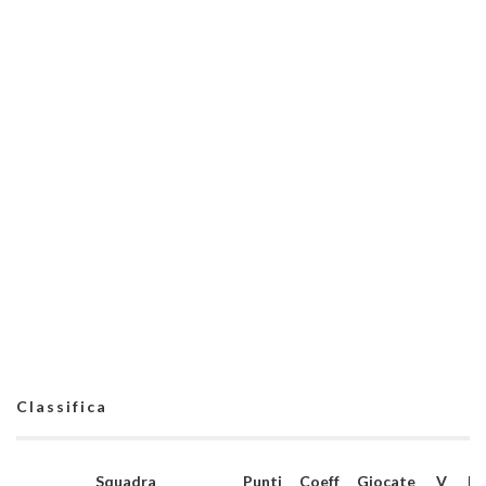
Classifica
Squadra
Punti
Coeff
Giocate
V
N