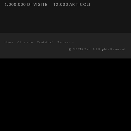
1.000.000 DI VISITE
12.000 ARTICOLI
Home
Chi siamo
Contattaci
Torna su
NEPTA S.r.l. All Rights Reserved.