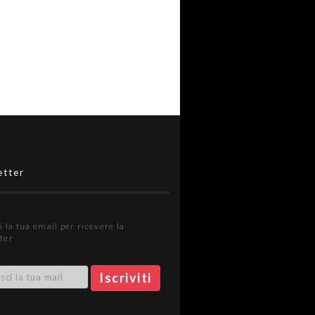
etter
i la tua email per ricevere la
ter