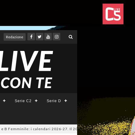
Redazione
Serie C2
Serie D
emminile: i calendari 2026-27. Il 20 agosto la presentazione della Serie