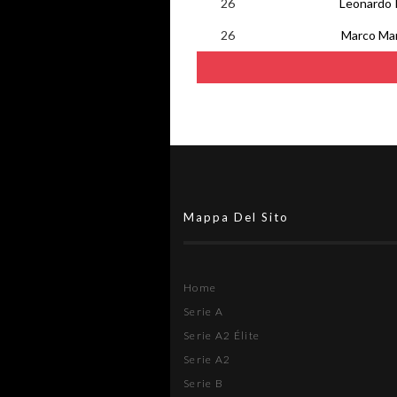
26
Leonardo P
26
Marco Mar
Mappa Del Sito
Home
Serie A
Serie A2 Élite
Serie A2
Serie B