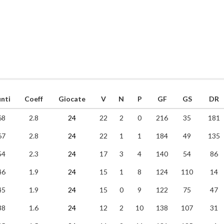
nti
Coeff
Giocate
V
N
P
GF
GS
DR
68
2.8
24
22
2
0
216
35
181
67
2.8
24
22
1
1
184
49
135
54
2.3
24
17
3
4
140
54
86
46
1.9
24
15
1
8
124
110
14
45
1.9
24
15
0
9
122
75
47
38
1.6
24
12
2
10
138
107
31