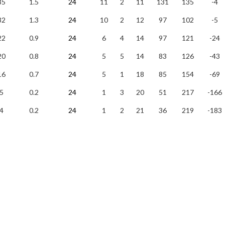
35
1.5
24
11
2
11
131
135
-4
32
1.3
24
10
2
12
97
102
-5
22
0.9
24
6
4
14
97
121
-24
20
0.8
24
5
5
14
83
126
-43
16
0.7
24
5
1
18
85
154
-69
5
0.2
24
1
3
20
51
217
-166
4
0.2
24
1
2
21
36
219
-183