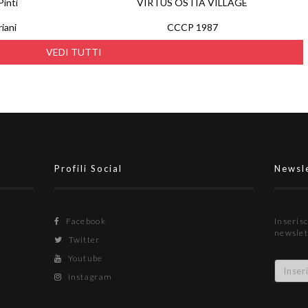
inti
VIRTUS OSTIA VILLAGE
iani
CCCP 1987
VEDI TUTTI
Profili Social
Newsl
Facebook
Inserisc
newslet
Twitter
Youtube
Instagram