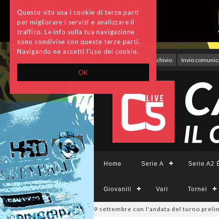
Questo sito usa i cookie di terze parti
per migliorare i servizi e analizzare il
traffico. Le info sulla tua navigazione
sono condivise con queste terze parti.
Navigando ne accetti l'uso dei cookie.
Accedi
Archivio
Invio comunica
OK
Home
Serie A
Serie A2 É
Giovanili
Vari
Tornei
a Divisione, si parte il 19 settembre con l'andata del turno preliminar