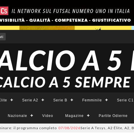
ti
lite
Serie A2
Serie B
Femminile
Serie C1
Nazionale
Video
Magazine
Partite Odierne
e: il programma completo
07/08/2026
Serie A Tesys, A2 Élite, A2, B e B F