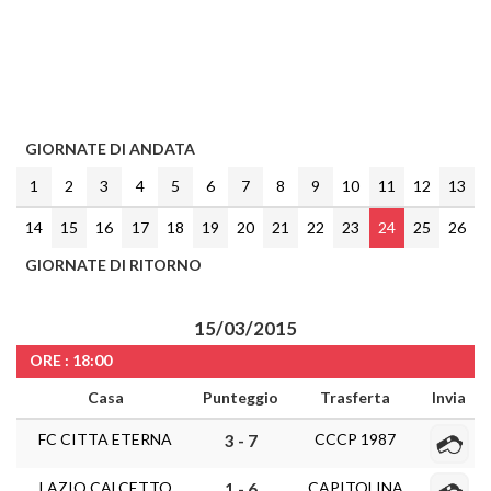
GIORNATE DI ANDATA
1
2
3
4
5
6
7
8
9
10
11
12
13
14
15
16
17
18
19
20
21
22
23
24
25
26
GIORNATE DI RITORNO
15/03/2015
ORE : 18:00
Casa
Punteggio
Trasferta
Invia
FC CITTA ETERNA
CCCP 1987
3 - 7
LAZIO CALCETTO
CAPITOLINA
1 - 6