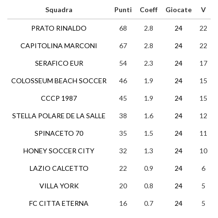
Squadra
Punti
Coeff
Giocate
V
PRATO RINALDO
68
2.8
24
22
CAPITOLINA MARCONI
67
2.8
24
22
SERAFICO EUR
54
2.3
24
17
COLOSSEUM BEACH SOCCER
46
1.9
24
15
CCCP 1987
45
1.9
24
15
STELLA POLARE DE LA SALLE
38
1.6
24
12
SPINACETO 70
35
1.5
24
11
HONEY SOCCER CITY
32
1.3
24
10
LAZIO CALCETTO
22
0.9
24
6
VILLA YORK
20
0.8
24
5
FC CITTA ETERNA
16
0.7
24
5