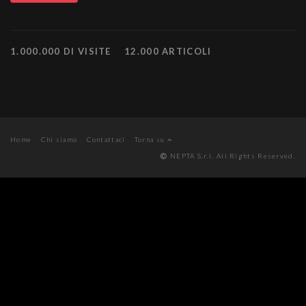
1.000.000 DI VISITE
12.000 ARTICOLI
Home
Chi siamo
Contattaci
Torna su
NEPTA S.r.l. All Rights Reserved.