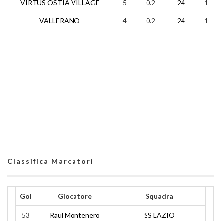
VIRTUS OSTIA VILLAGE
5
0.2
24
1
VALLERANO
4
0.2
24
1
Classifica Marcatori
Gol
Giocatore
Squadra
53
Raul Montenero
SS LAZIO