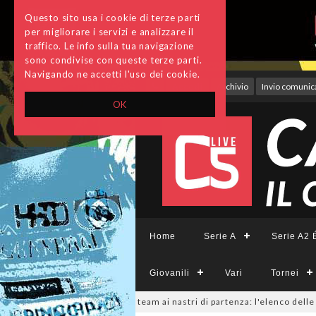
Questo sito usa i cookie di terze parti
per migliorare i servizi e analizzare il
traffico. Le info sulla tua navigazione
sono condivise con queste terze parti.
Navigando ne accetti l'uso dei cookie.
Accedi
Archivio
Invio comunica
OK
Home
Serie A
Serie A2 É
Giovanili
Vari
Tornei
eCFemminile, sono 14 i team ai nastri di partenza: l'elenco delle partecip