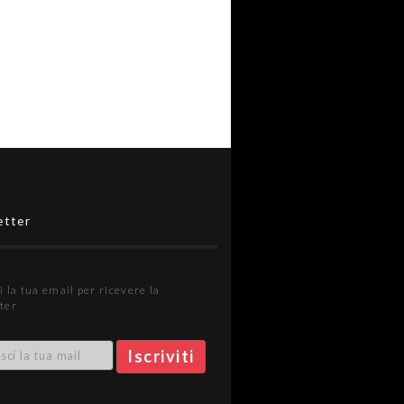
etter
i la tua email per ricevere la
ter