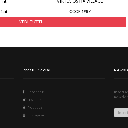
inti
VIRTUS OSTIA VILLAGE
iani
CCCP 1987
VEDI TUTTI
Profili Social
Newsl
Facebook
Inserisc
newslet
Twitter
Youtube
Instagram