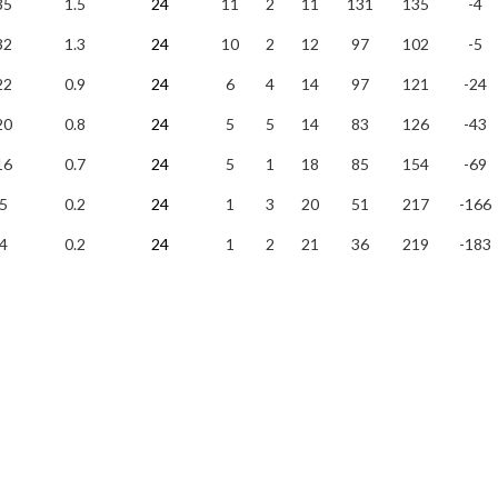
35
1.5
24
11
2
11
131
135
-4
32
1.3
24
10
2
12
97
102
-5
22
0.9
24
6
4
14
97
121
-24
20
0.8
24
5
5
14
83
126
-43
16
0.7
24
5
1
18
85
154
-69
5
0.2
24
1
3
20
51
217
-166
4
0.2
24
1
2
21
36
219
-183