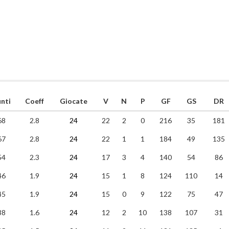
nti
Coeff
Giocate
V
N
P
GF
GS
DR
68
2.8
24
22
2
0
216
35
181
67
2.8
24
22
1
1
184
49
135
54
2.3
24
17
3
4
140
54
86
46
1.9
24
15
1
8
124
110
14
45
1.9
24
15
0
9
122
75
47
38
1.6
24
12
2
10
138
107
31