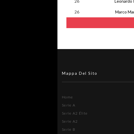
26
Leonardo P
26
Marco Mar
Mappa Del Sito
Home
Serie A
Serie A2 Élite
Serie A2
Serie B