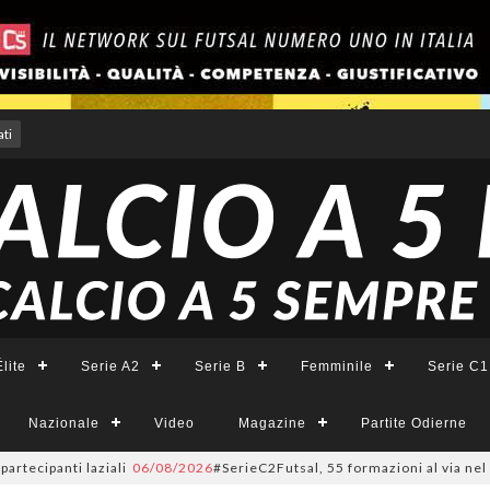
ti
lite
Serie A2
Serie B
Femminile
Serie C1
Nazionale
Video
Magazine
Partite Odierne
anti laziali
06/08/2026
#SerieC2Futsal, 55 formazioni al via nel Lazio: l