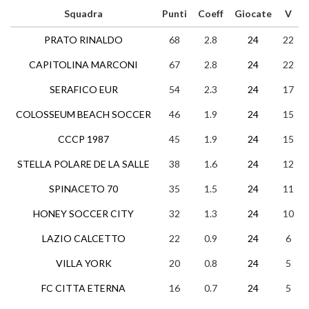
Squadra
Punti
Coeff
Giocate
V
PRATO RINALDO
68
2.8
24
22
CAPITOLINA MARCONI
67
2.8
24
22
SERAFICO EUR
54
2.3
24
17
COLOSSEUM BEACH SOCCER
46
1.9
24
15
CCCP 1987
45
1.9
24
15
STELLA POLARE DE LA SALLE
38
1.6
24
12
SPINACETO 70
35
1.5
24
11
HONEY SOCCER CITY
32
1.3
24
10
LAZIO CALCETTO
22
0.9
24
6
VILLA YORK
20
0.8
24
5
FC CITTA ETERNA
16
0.7
24
5