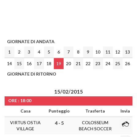
GIORNATE DI ANDATA
1
2
3
4
5
6
7
8
9
10
11
12
13
14
15
16
17
18
19
20
21
22
23
24
25
26
GIORNATE DI RITORNO
15/02/2015
ORE : 18:00
Casa
Punteggio
Trasferta
Invia
VIRTUS OSTIA
COLOSSEUM
4 - 5
VILLAGE
BEACH SOCCER