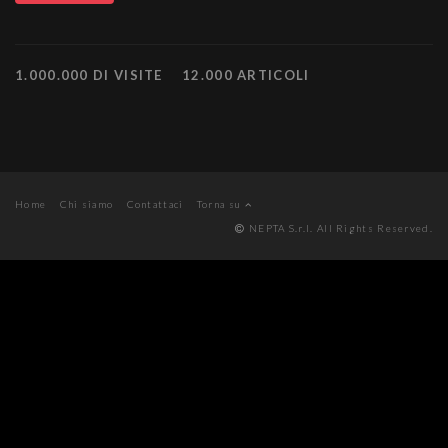
1.000.000 DI VISITE
12.000 ARTICOLI
Home
Chi siamo
Contattaci
Torna su
NEPTA S.r.l. All Rights Reserved.