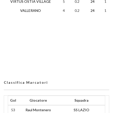
VIRTUS OSTIA VILLAGE
5
0.2
24
1
VALLERANO
4
0.2
24
1
Classifica Marcatori
Gol
Giocatore
Squadra
53
Raul Montenero
SS LAZIO