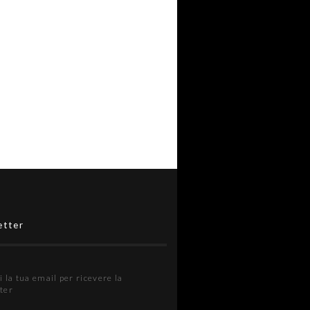
etter
i la tua email per ricevere la
ter