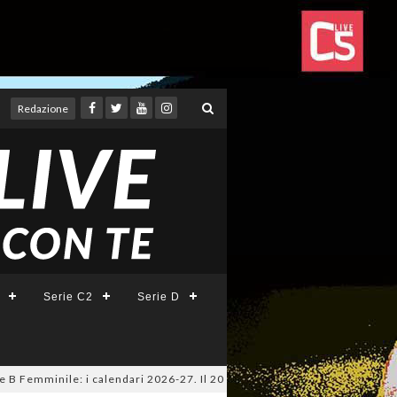
Redazione
Serie C2
Serie D
mminile: i calendari 2026-27. Il 20 agosto la presentazione della Serie 