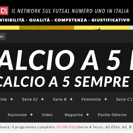
ti
lite
Serie A2
Serie B
Femminile
Serie C1
Nazionale
Video
Magazine
Partite Odierne
: il programma completo
07/08/2026
Serie A Tesys, A2 Élite, A2, B e B Fe