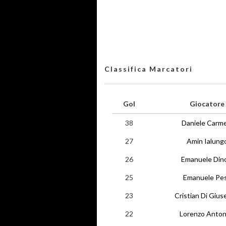
Classifica Marcatori
Gol
Giocatore
38
Daniele Carme
27
Amin Ialung
26
Emanuele Din
25
Emanuele Pe
23
Cristian Di Giu
22
Lorenzo Antone