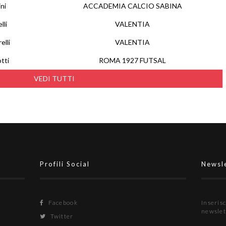
ini
ACCADEMIA CALCIO SABINA
lli
VALENTIA
elli
VALENTIA
otti
ROMA 1927 FUTSAL
VEDI TUTTI
Profili Social
Newsl
Facebook
Inserisc
newslet
Twitter