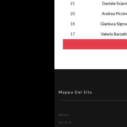
21
Daniele Sciarr
20
Andrea Piccine
18
Gianluca Signor
17
Valerio Barzell
Mappa Del Sito
Home
Serie A