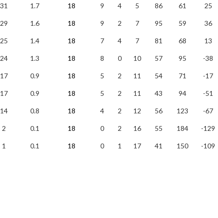
31
1.7
18
9
4
5
86
61
25
29
1.6
18
9
2
7
95
59
36
25
1.4
18
7
4
7
81
68
13
24
1.3
18
8
0
10
57
95
-38
17
0.9
18
5
2
11
54
71
-17
17
0.9
18
5
2
11
43
94
-51
14
0.8
18
4
2
12
56
123
-67
2
0.1
18
0
2
16
55
184
-129
1
0.1
18
0
1
17
41
150
-109