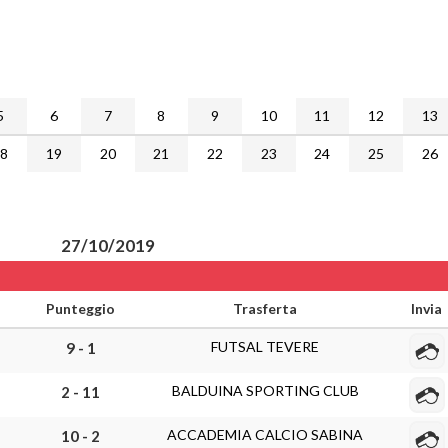
5
6
7
8
9
10
11
12
13
18
19
20
21
22
23
24
25
26
27/10/2019
Punteggio
Trasferta
Invia
FUTSAL TEVERE
9 - 1
BALDUINA SPORTING CLUB
2 - 11
ACCADEMIA CALCIO SABINA
10 - 2