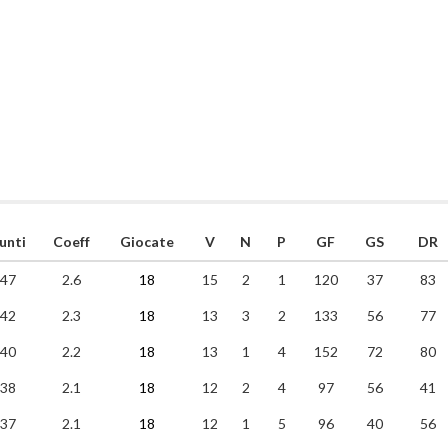
unti
Coeff
Giocate
V
N
P
GF
GS
DR
47
2.6
18
15
2
1
120
37
83
42
2.3
18
13
3
2
133
56
77
40
2.2
18
13
1
4
152
72
80
38
2.1
18
12
2
4
97
56
41
37
2.1
18
12
1
5
96
40
56