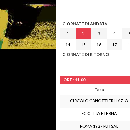
GIORNATE DI ANDATA
1
2
3
4
14
15
16
17
GIORNATE DI RITORNO
ORE : 11:00
Casa
CIRCOLO CANOTTIERI LAZIO
FC CITTA ETERNA
ROMA 1927 FUTSAL