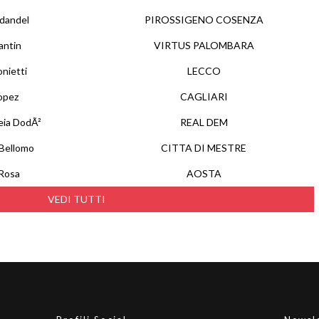
idandel
PIROSSIGENO COSENZA
antin
VIRTUS PALOMBARA
nietti
LECCO
opez
CAGLIARI
eia DodÃ²
REAL DEM
 Bellomo
CITTA DI MESTRE
Rosa
AOSTA
VEDI TUTTI