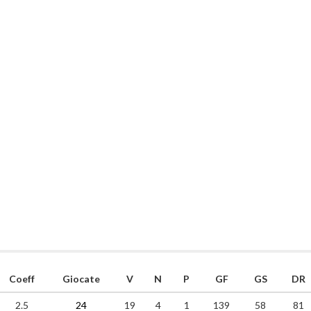
Coeff
Giocate
V
N
P
GF
GS
DR
2.5
24
19
4
1
139
58
81