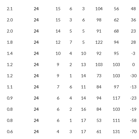
2.1
24
15
6
3
104
56
48
2.0
24
15
3
6
98
62
36
2.0
24
14
5
5
91
68
23
1.8
24
12
7
5
122
94
28
1.4
24
10
4
10
92
95
-3
1.2
24
9
2
13
103
103
0
1.2
24
9
1
14
73
103
-30
1.1
24
7
6
11
84
97
-13
0.9
24
6
4
14
94
117
-23
0.8
24
6
2
16
84
103
-19
0.8
24
6
1
17
53
111
-58
0.6
24
4
3
17
61
131
-70