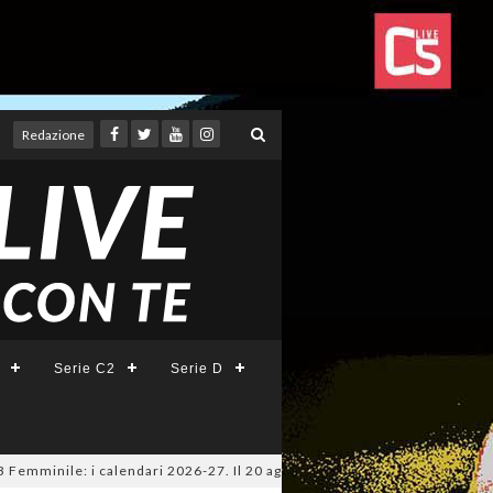
Redazione
Serie C2
Serie D
inile: i calendari 2026-27. Il 20 agosto la presentazione della Serie A 