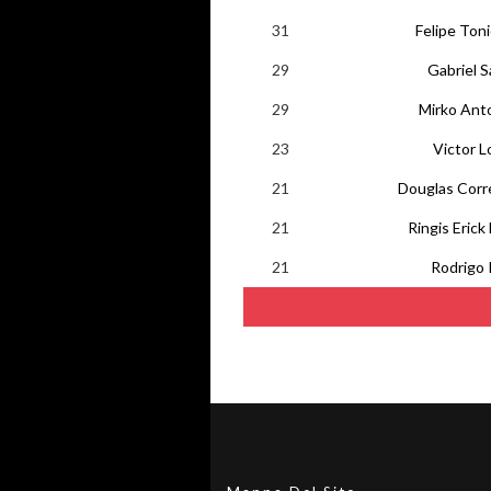
31
Felipe Ton
29
Gabriel S
29
Mirko Anto
23
Victor L
21
Douglas Corr
21
Ringis Erick
21
Rodrigo 