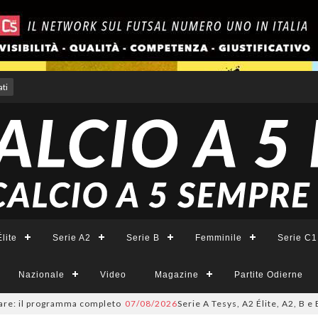
ti
lite
Serie A2
Serie B
Femminile
Serie C1
Nazionale
Video
Magazine
Partite Odierne
il programma completo
07/08/2026
Serie A Tesys, A2 Élite, A2, B e B Femm