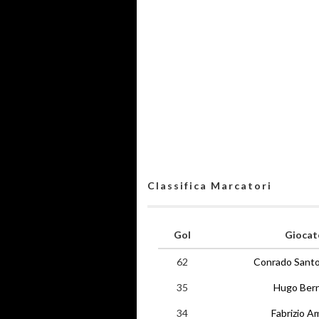
Classifica Marcatori
Gol
Giocat
62
Conrado Sant
35
Hugo Ber
34
Fabrizio A