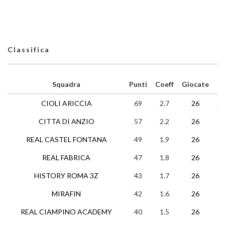
Classifica
Squadra
Punti
Coeff
Giocate
V
CIOLI ARICCIA
69
2.7
26
22
CITTA DI ANZIO
57
2.2
26
18
REAL CASTEL FONTANA
49
1.9
26
15
REAL FABRICA
47
1.8
26
14
HISTORY ROMA 3Z
43
1.7
26
12
MIRAFIN
42
1.6
26
12
REAL CIAMPINO ACADEMY
40
1.5
26
12