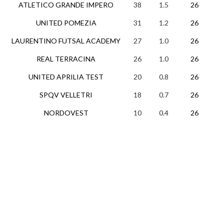
ATLETICO GRANDE IMPERO
38
1.5
26
12
UNITED POMEZIA
31
1.2
26
9
LAURENTINO FUTSAL ACADEMY
27
1.0
26
8
REAL TERRACINA
26
1.0
26
8
UNITED APRILIA TEST
20
0.8
26
4
SPQV VELLETRI
18
0.7
26
4
NORDOVEST
10
0.4
26
3