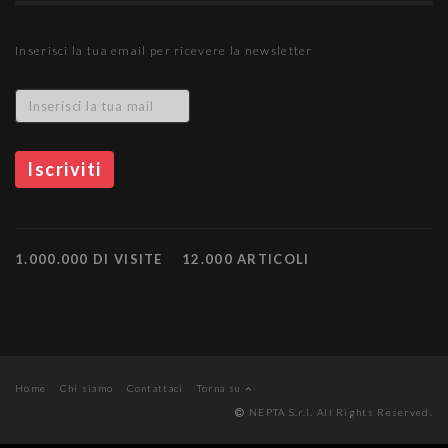
Inserisci la tua email per ricevere la newsletter
1.000.000 DI VISITE
12.000 ARTICOLI
Home
Chi siamo
Contattaci
Torna su
NEPTA S.r.l. All Rights Reserved.