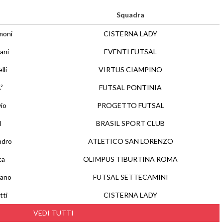
Squadra
moni
CISTERNA LADY
ani
EVENTI FUTSAL
lli
VIRTUS CIAMPINO
²
FUTSAL PONTINIA
vio
PROGETTO FUTSAL
l
BRASIL SPORT CLUB
ndro
ATLETICO SAN LORENZO
ca
OLIMPUS TIBURTINA ROMA
fano
FUTSAL SETTECAMINI
tti
CISTERNA LADY
VEDI TUTTI