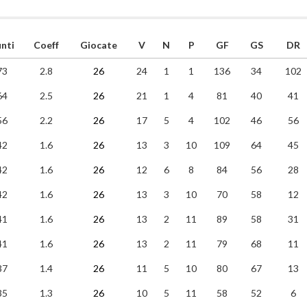
nti
Coeff
Giocate
V
N
P
GF
GS
DR
73
2.8
26
24
1
1
136
34
102
64
2.5
26
21
1
4
81
40
41
56
2.2
26
17
5
4
102
46
56
42
1.6
26
13
3
10
109
64
45
42
1.6
26
12
6
8
84
56
28
42
1.6
26
13
3
10
70
58
12
41
1.6
26
13
2
11
89
58
31
41
1.6
26
13
2
11
79
68
11
37
1.4
26
11
5
10
80
67
13
35
1.3
26
10
5
11
58
52
6