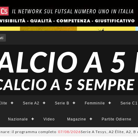
ti
lite
Serie A2
Serie B
Femminile
Serie C1
Nazionale
Video
Magazine
Partite Odierne
 il programma completo
07/08/2026
Serie A Tesys, A2 Élite, A2, B e B Fe