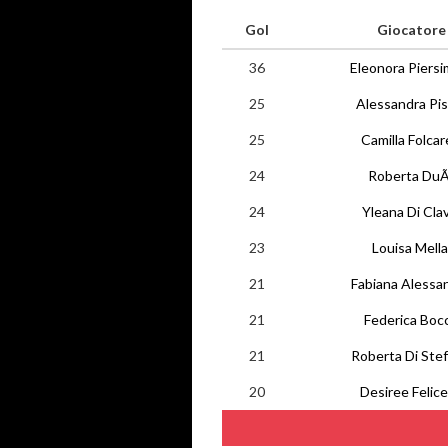
Gol
Giocatore
36
Eleonora Piersi
25
Alessandra Pis
25
Camilla Folcare
24
Roberta DuÃ
24
Yleana Di Cla
23
Louisa Mella
21
Fabiana Alessa
21
Federica Boc
21
Roberta Di Ste
20
Desiree Felice