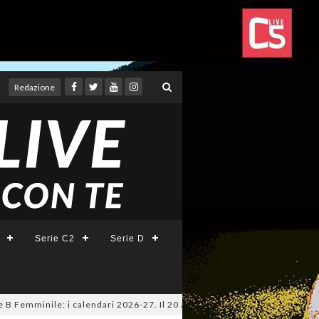
Redazione
Serie C2
Serie D
mminile: i calendari 2026-27. Il 20 agosto la presentazione della Serie A