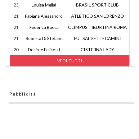
23
Louisa Mellal
BRASIL SPORT CLUB
21
Fabiana Alessandro
ATLETICO SAN LORENZO
21
Federica Bocca
OLIMPUS TIBURTINA ROMA
21
Roberta Di Stefano
FUTSAL SETTECAMINI
20
Desiree Felicetti
CISTERNA LADY
VEDI TUTTI
Pubblicità