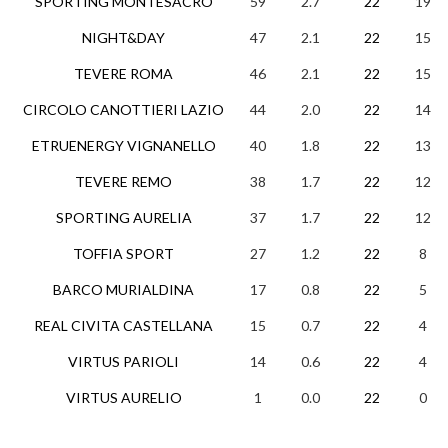
SPORTING MONTESACRO
59
2.7
22
19
NIGHT&DAY
47
2.1
22
15
TEVERE ROMA
46
2.1
22
15
CIRCOLO CANOTTIERI LAZIO
44
2.0
22
14
ETRUENERGY VIGNANELLO
40
1.8
22
13
TEVERE REMO
38
1.7
22
12
SPORTING AURELIA
37
1.7
22
12
TOFFIA SPORT
27
1.2
22
8
BARCO MURIALDINA
17
0.8
22
5
REAL CIVITA CASTELLANA
15
0.7
22
4
VIRTUS PARIOLI
14
0.6
22
4
VIRTUS AURELIO
1
0.0
22
0