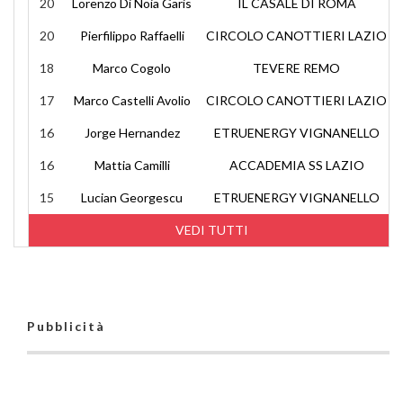
20
Lorenzo Di Noia Garis
IL CASALE DI ROMA
20
Pierfilippo Raffaelli
CIRCOLO CANOTTIERI LAZIO
18
Marco Cogolo
TEVERE REMO
17
Marco Castelli Avolio
CIRCOLO CANOTTIERI LAZIO
16
Jorge Hernandez
ETRUENERGY VIGNANELLO
16
Mattia Camilli
ACCADEMIA SS LAZIO
15
Lucian Georgescu
ETRUENERGY VIGNANELLO
VEDI TUTTI
Pubblicità