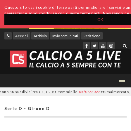
Questo sito usa i cookie di terze parti per migliorare i servizi e anal
navigazione sono condivise con queste terze parti. Navigando ne a
OK
Accedi
Archivio
Invio comunicati
Redazione
 30 suddivisi fra C1, C2 e C femminile
05/08/2026
#futsalmercato, ora è 
Serie D - Girone D