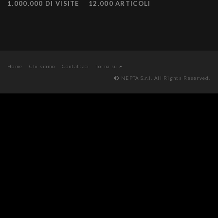
1.000.000 DI VISITE
12.000 ARTICOLI
Home
Chi siamo
Contattaci
Torna su
NEPTA S.r.l. All Rights Reserved.