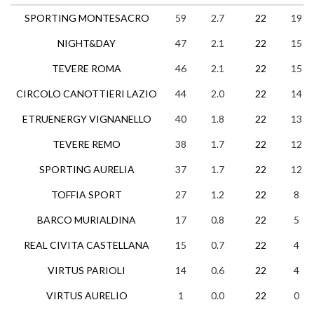
SPORTING MONTESACRO
59
2.7
22
19
NIGHT&DAY
47
2.1
22
15
TEVERE ROMA
46
2.1
22
15
CIRCOLO CANOTTIERI LAZIO
44
2.0
22
14
ETRUENERGY VIGNANELLO
40
1.8
22
13
TEVERE REMO
38
1.7
22
12
SPORTING AURELIA
37
1.7
22
12
TOFFIA SPORT
27
1.2
22
8
BARCO MURIALDINA
17
0.8
22
5
REAL CIVITA CASTELLANA
15
0.7
22
4
VIRTUS PARIOLI
14
0.6
22
4
VIRTUS AURELIO
1
0.0
22
0