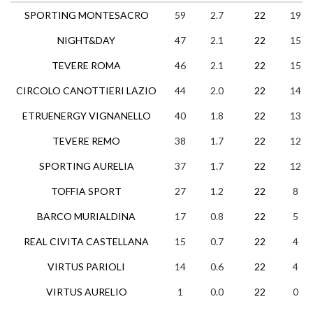
SPORTING MONTESACRO
59
2.7
22
19
NIGHT&DAY
47
2.1
22
15
TEVERE ROMA
46
2.1
22
15
CIRCOLO CANOTTIERI LAZIO
44
2.0
22
14
ETRUENERGY VIGNANELLO
40
1.8
22
13
TEVERE REMO
38
1.7
22
12
SPORTING AURELIA
37
1.7
22
12
TOFFIA SPORT
27
1.2
22
8
BARCO MURIALDINA
17
0.8
22
5
REAL CIVITA CASTELLANA
15
0.7
22
4
VIRTUS PARIOLI
14
0.6
22
4
VIRTUS AURELIO
1
0.0
22
0