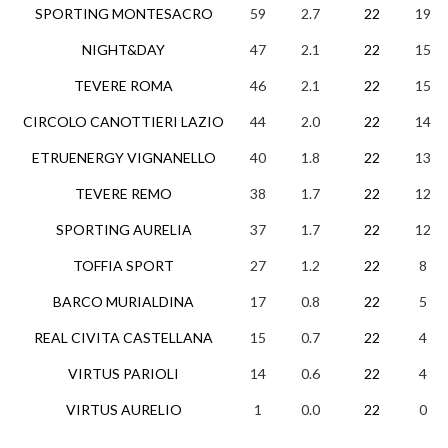
SPORTING MONTESACRO
59
2.7
22
19
NIGHT&DAY
47
2.1
22
15
TEVERE ROMA
46
2.1
22
15
CIRCOLO CANOTTIERI LAZIO
44
2.0
22
14
ETRUENERGY VIGNANELLO
40
1.8
22
13
TEVERE REMO
38
1.7
22
12
SPORTING AURELIA
37
1.7
22
12
TOFFIA SPORT
27
1.2
22
8
BARCO MURIALDINA
17
0.8
22
5
REAL CIVITA CASTELLANA
15
0.7
22
4
VIRTUS PARIOLI
14
0.6
22
4
VIRTUS AURELIO
1
0.0
22
0