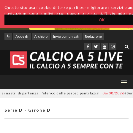
Questo sito usa i cookie di terze parti per migliorare i servizi e anal
navigazione sono condivise con queste terze parti. Navigando ne a
OK
Accedi
Archivio
Invio comunicati
Redazione
tri di partenza: l'elenco delle partecipanti laziali
06/08/2026
#SerieC2F
Serie D - Girone D