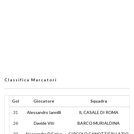
Classifica Marcatori
Gol
Giocatore
Squadra
31
Alessandro Iannilli
IL CASALE DI ROMA
26
Davide Viti
BARCO MURIALDINA
22
Alessandro D Errico
CIRCOLO CANOTTIERI LAZIO