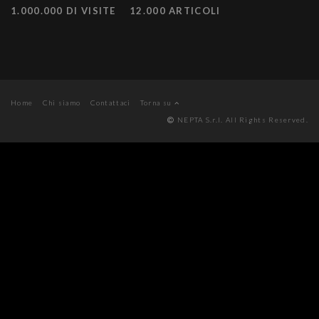
1.000.000 DI VISITE
12.000 ARTICOLI
Home
Chi siamo
Contattaci
Torna su
NEPTA S.r.l. All Rights Reserved.