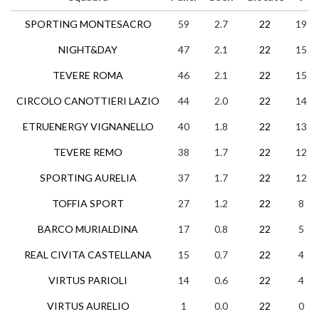
SPORTING MONTESACRO
59
2.7
22
19
NIGHT&DAY
47
2.1
22
15
TEVERE ROMA
46
2.1
22
15
CIRCOLO CANOTTIERI LAZIO
44
2.0
22
14
ETRUENERGY VIGNANELLO
40
1.8
22
13
TEVERE REMO
38
1.7
22
12
SPORTING AURELIA
37
1.7
22
12
TOFFIA SPORT
27
1.2
22
8
BARCO MURIALDINA
17
0.8
22
5
REAL CIVITA CASTELLANA
15
0.7
22
4
VIRTUS PARIOLI
14
0.6
22
4
VIRTUS AURELIO
1
0.0
22
0