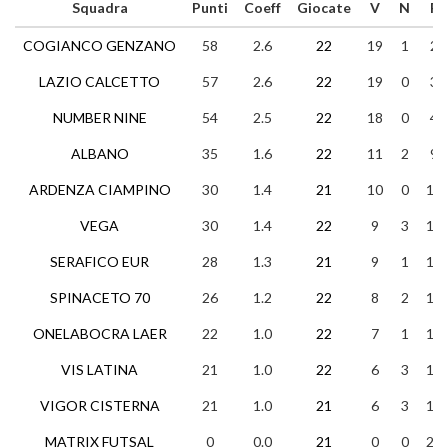
Squadra
Punti
Coeff
Giocate
V
N
P
COGIANCO GENZANO
58
2.6
22
19
1
2
LAZIO CALCETTO
57
2.6
22
19
0
3
NUMBER NINE
54
2.5
22
18
0
4
ALBANO
35
1.6
22
11
2
9
ARDENZA CIAMPINO
30
1.4
21
10
0
11
VEGA
30
1.4
22
9
3
10
SERAFICO EUR
28
1.3
21
9
1
11
SPINACETO 70
26
1.2
22
8
2
12
ONELABOCRA LAER
22
1.0
22
7
1
14
VIS LATINA
21
1.0
22
6
3
13
VIGOR CISTERNA
21
1.0
21
6
3
12
MATRIX FUTSAL
0
0.0
21
0
0
21