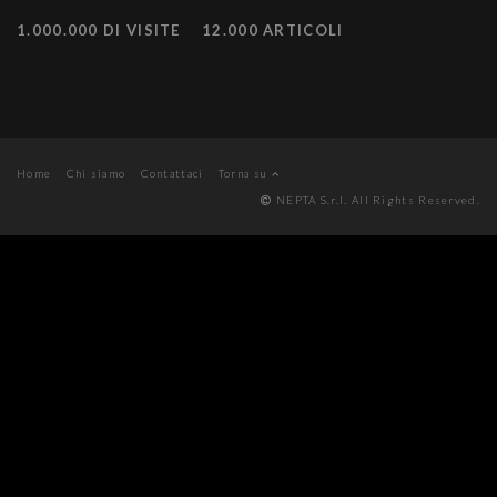
1.000.000 DI VISITE
12.000 ARTICOLI
Home
Chi siamo
Contattaci
Torna su
NEPTA S.r.l. All Rights Reserved.