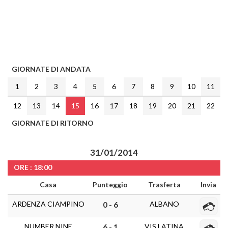
GIORNATE DI ANDATA
1
2
3
4
5
6
7
8
9
10
11
12
13
14
15
16
17
18
19
20
21
22
GIORNATE DI RITORNO
31/01/2014
ORE : 18:00
Casa
Punteggio
Trasferta
Invia
ARDENZA CIAMPINO
ALBANO
0 - 6
NUMBER NINE
VIS LATINA
6 - 1