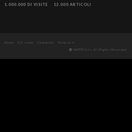
1.000.000 DI VISITE
12.000 ARTICOLI
Home
Chi siamo
Contattaci
Torna su
NEPTA S.r.l. All Rights Reserved.