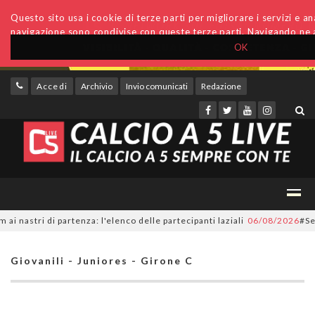
Questo sito usa i cookie di terze parti per migliorare i servizi e anal
navigazione sono condivise con queste terze parti. Navigando ne a
OK
Accedi
Archivio
Invio comunicati
Redazione
tri di partenza: l'elenco delle partecipanti laziali
06/08/2026
#SerieC2F
Giovanili - Juniores - Girone C