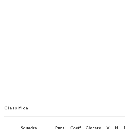
Classifica
Squadra
Punti
Coeff
Giocate
V
N
P