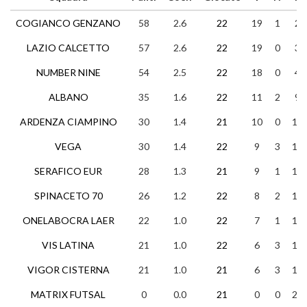
COGIANCO GENZANO
58
2.6
22
19
1
2
LAZIO CALCETTO
57
2.6
22
19
0
3
NUMBER NINE
54
2.5
22
18
0
4
ALBANO
35
1.6
22
11
2
9
ARDENZA CIAMPINO
30
1.4
21
10
0
11
VEGA
30
1.4
22
9
3
10
SERAFICO EUR
28
1.3
21
9
1
11
SPINACETO 70
26
1.2
22
8
2
12
ONELABOCRA LAER
22
1.0
22
7
1
14
VIS LATINA
21
1.0
22
6
3
13
VIGOR CISTERNA
21
1.0
21
6
3
12
MATRIX FUTSAL
0
0.0
21
0
0
21