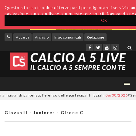
Questo sito usa i cookie di terze parti per migliorare i servizi e anal
navigazione sono condivise con queste terze parti. Navigando ne a
OK
Accedi
Archivio
Invio comunicati
Redazione
ri di partenza: l'elenco delle partecipanti laziali
06/08/2026
#SerieC2Fu
Giovanili - Juniores - Girone C