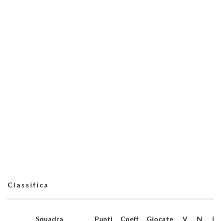
Classifica
Squadra
Punti
Coeff
Giocate
V
N
P