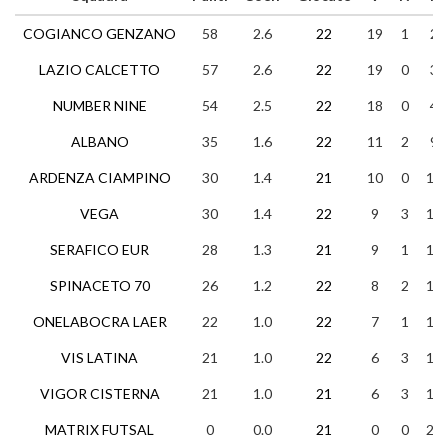
COGIANCO GENZANO
58
2.6
22
19
1
2
LAZIO CALCETTO
57
2.6
22
19
0
3
NUMBER NINE
54
2.5
22
18
0
4
ALBANO
35
1.6
22
11
2
9
ARDENZA CIAMPINO
30
1.4
21
10
0
11
VEGA
30
1.4
22
9
3
10
SERAFICO EUR
28
1.3
21
9
1
11
SPINACETO 70
26
1.2
22
8
2
12
ONELABOCRA LAER
22
1.0
22
7
1
14
VIS LATINA
21
1.0
22
6
3
13
VIGOR CISTERNA
21
1.0
21
6
3
12
MATRIX FUTSAL
0
0.0
21
0
0
21