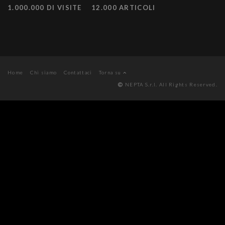
1.000.000 DI VISITE
12.000 ARTICOLI
Home
Chi siamo
Contattaci
Torna su
NEPTA S.r.l. All Rights Reserved.