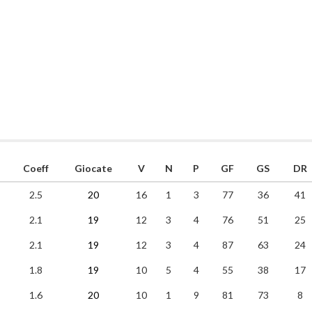
Coeff
Giocate
V
N
P
GF
GS
DR
2.5
20
16
1
3
77
36
41
2.1
19
12
3
4
76
51
25
2.1
19
12
3
4
87
63
24
1.8
19
10
5
4
55
38
17
1.6
20
10
1
9
81
73
8