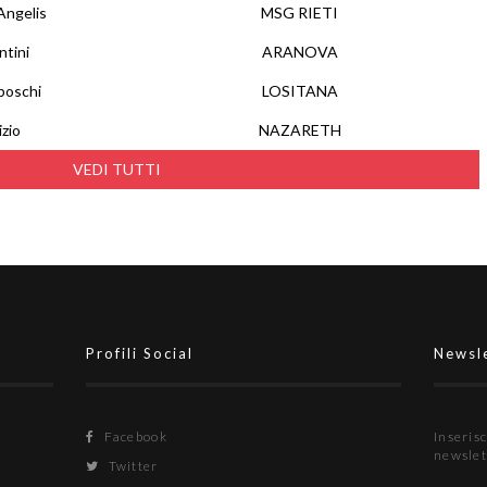
Angelis
MSG RIETI
ntini
ARANOVA
boschi
LOSITANA
izio
NAZARETH
VEDI TUTTI
Profili Social
Newsl
Facebook
Inserisc
newslet
Twitter