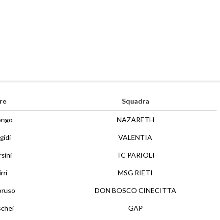
re
Squadra
ongo
NAZARETH
gidi
VALENTIA
sini
TC PARIOLI
rri
MSG RIETI
oruso
DON BOSCO CINECITTA
schei
GAP