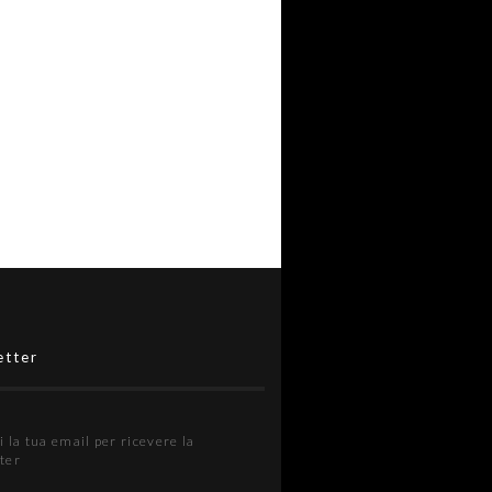
etter
i la tua email per ricevere la
ter