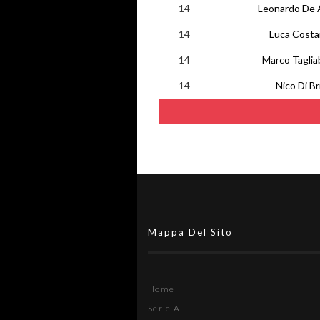
14
Leonardo De 
14
Luca Costa
14
Marco Taglia
14
Nico Di Br
Mappa Del Sito
Home
Serie A