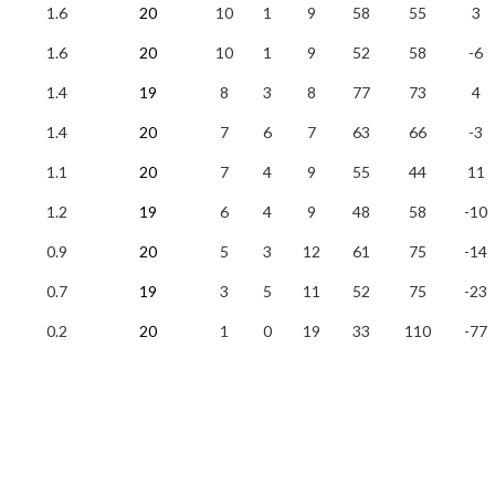
1.6
20
10
1
9
58
55
3
1.6
20
10
1
9
52
58
-6
1.4
19
8
3
8
77
73
4
1.4
20
7
6
7
63
66
-3
1.1
20
7
4
9
55
44
11
1.2
19
6
4
9
48
58
-10
0.9
20
5
3
12
61
75
-14
0.7
19
3
5
11
52
75
-23
0.2
20
1
0
19
33
110
-77