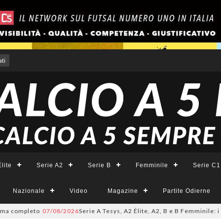
ti
lite
Serie A2
Serie B
Femminile
Serie C1
Nazionale
Video
Magazine
Partite Odierne
ompleto
07/08/2026
Serie A Tesys, A2 Élite, A2, B e B Femminile: i cale