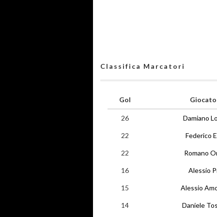
Classifica Marcatori
Gol
Giocato
26
Damiano L
22
Federico E
22
Romano Or
16
Alessio Pi
15
Alessio Am
14
Daniele To