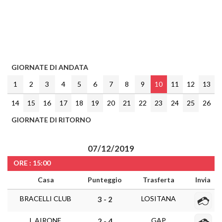
GIORNATE DI ANDATA
1
2
3
4
5
6
7
8
9
10
11
12
13
14
15
16
17
18
19
20
21
22
23
24
25
26
GIORNATE DI RITORNO
07/12/2019
ORE : 15:00
Casa
Punteggio
Trasferta
Invia
BRACELLI CLUB
LOSITANA
3 - 2
L AIRONE
GAP
2 - 4