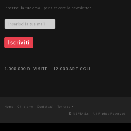
Inserisci la tua email per ricevere la newsletter
1.000.000 DI VISITE
12.000 ARTICOLI
Home
Chi siamo
Contattaci
Torna su
NEPTA S.r.l. All Rights Reserved.