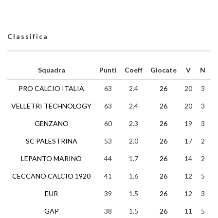
Classifica
Squadra
Punti
Coeff
Giocate
V
N
PRO CALCIO ITALIA
63
2.4
26
20
3
VELLETRI TECHNOLOGY
63
2.4
26
20
3
GENZANO
60
2.3
26
19
3
SC PALESTRINA
53
2.0
26
17
2
LEPANTO MARINO
44
1.7
26
14
2
1
CECCANO CALCIO 1920
41
1.6
26
12
5
EUR
39
1.5
26
12
3
1
GAP
38
1.5
26
11
5
1