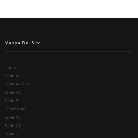
Mappa Del Sito
Home
Serie A
Serie A2 Élite
Serie A2
Serie B
Femminile
Serie C1
Serie C2
Serie D