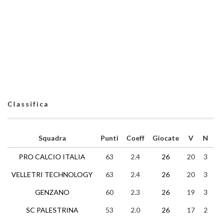
Classifica
Squadra
Punti
Coeff
Giocate
V
N
PRO CALCIO ITALIA
63
2.4
26
20
3
VELLETRI TECHNOLOGY
63
2.4
26
20
3
GENZANO
60
2.3
26
19
3
SC PALESTRINA
53
2.0
26
17
2