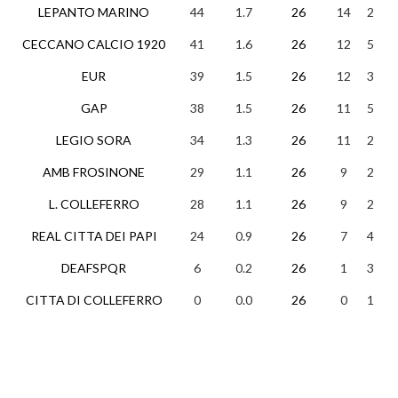
LEPANTO MARINO
44
1.7
26
14
2
1
CECCANO CALCIO 1920
41
1.6
26
12
5
EUR
39
1.5
26
12
3
1
GAP
38
1.5
26
11
5
1
LEGIO SORA
34
1.3
26
11
2
1
AMB FROSINONE
29
1.1
26
9
2
1
L. COLLEFERRO
28
1.1
26
9
2
1
REAL CITTA DEI PAPI
24
0.9
26
7
4
1
DEAFSPQR
6
0.2
26
1
3
2
CITTA DI COLLEFERRO
0
0.0
26
0
1
2