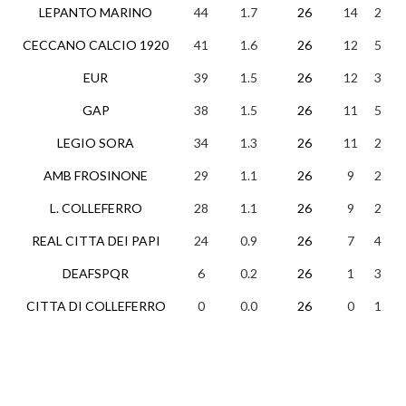
LEPANTO MARINO
44
1.7
26
14
2
1
CECCANO CALCIO 1920
41
1.6
26
12
5
EUR
39
1.5
26
12
3
1
GAP
38
1.5
26
11
5
1
LEGIO SORA
34
1.3
26
11
2
1
AMB FROSINONE
29
1.1
26
9
2
1
L. COLLEFERRO
28
1.1
26
9
2
1
REAL CITTA DEI PAPI
24
0.9
26
7
4
1
DEAFSPQR
6
0.2
26
1
3
2
CITTA DI COLLEFERRO
0
0.0
26
0
1
2