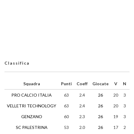
Classifica
Squadra
Punti
Coeff
Giocate
V
N
PRO CALCIO ITALIA
63
2.4
26
20
3
VELLETRI TECHNOLOGY
63
2.4
26
20
3
GENZANO
60
2.3
26
19
3
SC PALESTRINA
53
2.0
26
17
2