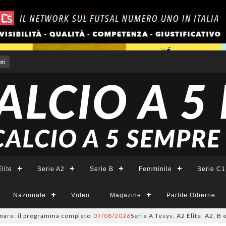
ti
lite
Serie A2
Serie B
Femminile
Serie C1
Nazionale
Video
Magazine
Partite Odierne
 il programma completo
07/08/2026
Serie A Tesys, A2 Élite, A2, B e B Fe