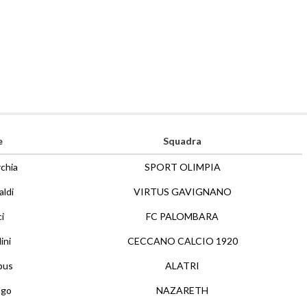
e
Squadra
rchia
SPORT OLIMPIA
aldi
VIRTUS GAVIGNANO
i
FC PALOMBARA
ini
CECCANO CALCIO 1920
pus
ALATRI
ngo
NAZARETH