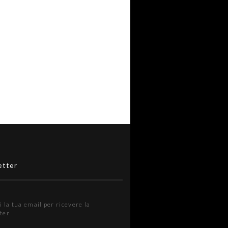
etter
i la tua email per ricevere la
ter