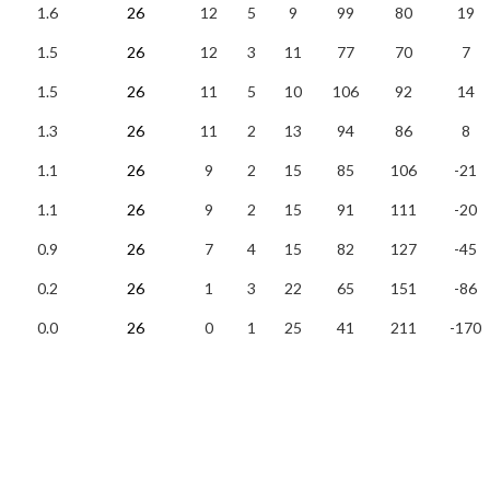
1.6
26
12
5
9
99
80
19
1.5
26
12
3
11
77
70
7
1.5
26
11
5
10
106
92
14
1.3
26
11
2
13
94
86
8
1.1
26
9
2
15
85
106
-21
1.1
26
9
2
15
91
111
-20
0.9
26
7
4
15
82
127
-45
0.2
26
1
3
22
65
151
-86
0.0
26
0
1
25
41
211
-170