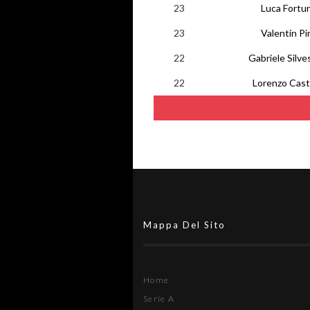
23
Luca Fortu
23
Valentin Pi
22
Gabriele Silves
22
Lorenzo Cast
Mappa Del Sito
Home
Serie A