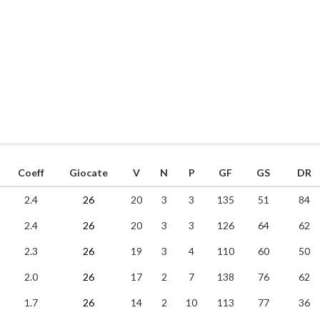
Coeff
Giocate
V
N
P
GF
GS
DR
2.4
26
20
3
3
135
51
84
2.4
26
20
3
3
126
64
62
2.3
26
19
3
4
110
60
50
2.0
26
17
2
7
138
76
62
1.7
26
14
2
10
113
77
36