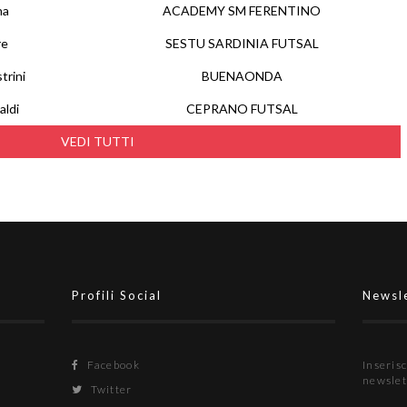
na
ACADEMY SM FERENTINO
re
SESTU SARDINIA FUTSAL
trini
BUENAONDA
aldi
CEPRANO FUTSAL
VEDI TUTTI
Profili Social
Newsl
Facebook
Inserisc
newslet
Twitter