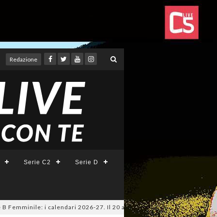
Redazione
Serie C2
Serie D
mminile: i calendari 2026-27. Il 20 agosto la presentazione della Serie A