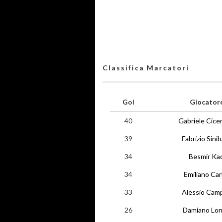
Classifica Marcatori
Gol
Giocator
40
Gabriele Cice
39
Fabrizio Sinib
34
Besmir Kac
34
Emiliano Carl
33
Alessio Cam
26
Damiano Lo